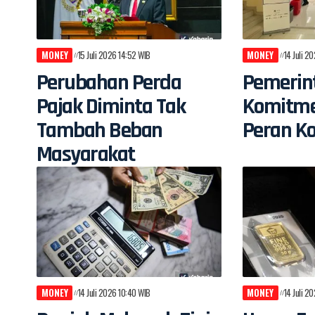
MONEY
15 Juli 2026 14:52 WIB
MONEY
14 Juli 2
Perubahan Perda
Pemerin
Pajak Diminta Tak
Komitme
Tambah Beban
Peran Ko
Masyarakat
MONEY
14 Juli 2026 10:40 WIB
MONEY
14 Juli 2