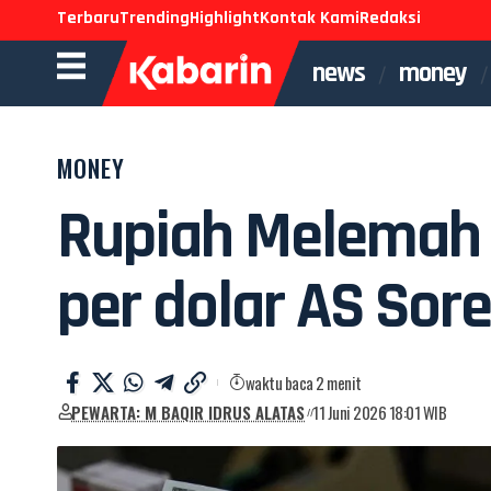
Terbaru
Trending
Highlight
Kontak Kami
Redaksi
news
money
MONEY
Rupiah Melemah 
per dolar AS Sore
waktu baca 2 menit
PEWARTA: M BAQIR IDRUS ALATAS
11 Juni 2026 18:01 WIB