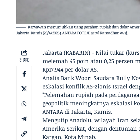
Karyawan menunjukkan uang pecahan rupiah dan dolar Amerika
Jakarta, Kamis (23/4/2026). ANTARA FOTO/Darryl Ramadhan/wsj.
Jakarta (KABARIN) - Nilai tukar (ku
SHARE
melemah 45 poin atau 0,25 persen me
Rp17.944 per dolar AS.
Analis Bank Woori Saudara Rully N
eskalasi konflik AS-zionis Israel de
"Pelemahan rupiah pada perdagangan 
geopolitik meningkatnya eskalasi ko
ANTARA di Jakarta, Kamis.
Mengutip Anadolu, wilayah Iran sel
Amerika Serikat, dengan dentuman d
Kargan, Kota Minab.