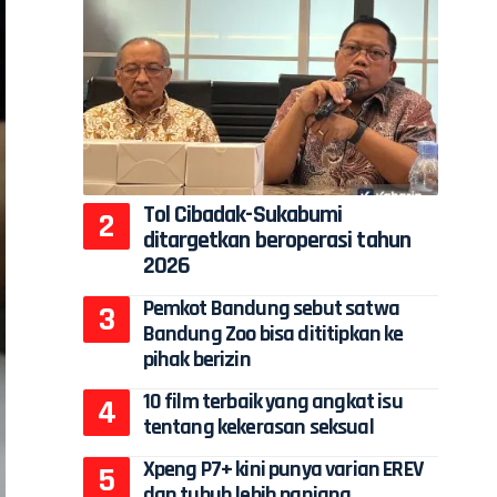
Tol Cibadak-Sukabumi
ditargetkan beroperasi tahun
2026
Pemkot Bandung sebut satwa
Bandung Zoo bisa dititipkan ke
pihak berizin
10 film terbaik yang angkat isu
tentang kekerasan seksual
Xpeng P7+ kini punya varian EREV
dan tubuh lebih panjang