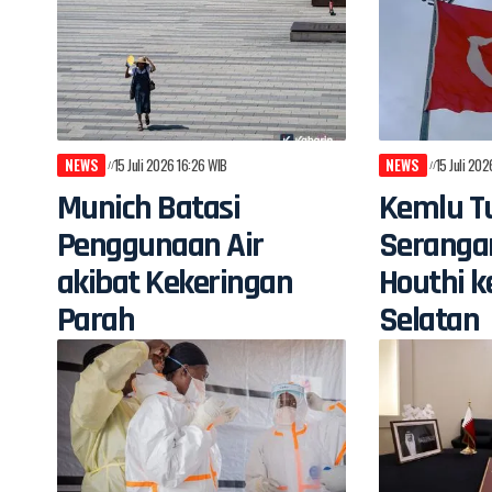
NEWS
15 Juli 2026 16:26 WIB
NEWS
15 Juli 20
Munich Batasi
Kemlu Tu
Penggunaan Air
Seranga
akibat Kekeringan
Houthi k
Parah
Selatan