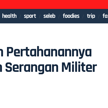
health
sport
seleb
foodies
trip
fa
em Pertahanannya
h Serangan Militer