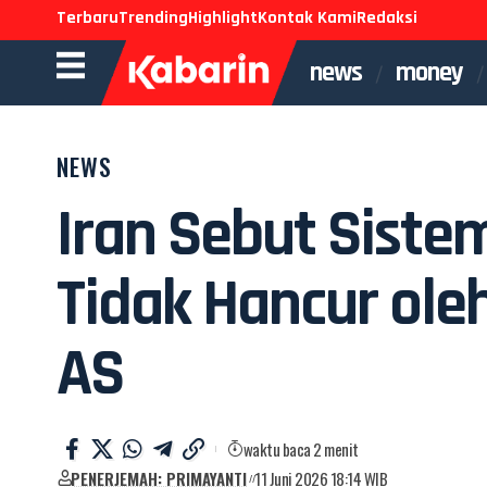
Terbaru
Trending
Highlight
Kontak Kami
Redaksi
news
money
NEWS
Iran Sebut Sist
Tidak Hancur ole
AS
waktu baca 2 menit
PENERJEMAH: PRIMAYANTI
11 Juni 2026 18:14 WIB