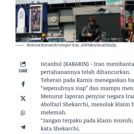
Ilustrasi Komando tempur Iran. /ANTARA/Anadolu/py.
Istanbul (KABARIN) - Iran membant
SHARE
pertahanannya telah dihancurkan.
Teheran pada Kamis menegaskan bah
“sepenuhnya siap” dan mampu meng
Menurut laporan penyiar negara Iran,
Abolfazl Shekarchi, menolak klai
melemah.
“Jangan terpaku pada klaim musuh; 
kata Shekarchi.