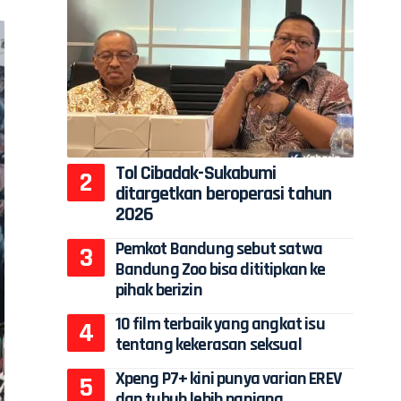
Tol Cibadak-Sukabumi
ditargetkan beroperasi tahun
2026
Pemkot Bandung sebut satwa
Bandung Zoo bisa dititipkan ke
pihak berizin
10 film terbaik yang angkat isu
tentang kekerasan seksual
Xpeng P7+ kini punya varian EREV
dan tubuh lebih panjang