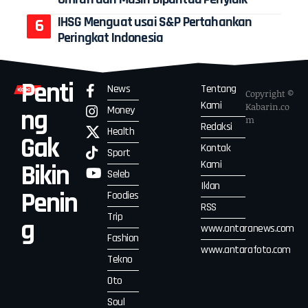
IHSG Menguat usai S&P Pertahankan
Peringkat Indonesia
Penti
News
Tentang
Copyright ©
Kami
Kabarin.co
Money
ng
m
Redaksi
Health
Gak
Kontak
Sport
Kami
Bikin
Seleb
Iklan
Penin
Foodies
RSS
Trip
g
www.antaranews.com
Fashion
www.antarafoto.com
Tekno
Oto
Soul