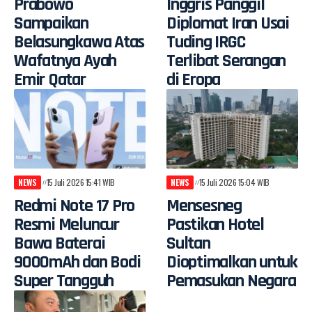
Prabowo
Inggris Panggil
Sampaikan
Diplomat Iran Usai
Belasungkawa Atas
Tuding IRGC
Wafatnya Ayah
Terlibat Serangan
Emir Qatar
di Eropa
NEWS
15 Juli 2026 15:41 WIB
NEWS
15 Juli 2026 15:04 WIB
Redmi Note 17 Pro
Mensesneg
Resmi Meluncur
Pastikan Hotel
Bawa Baterai
Sultan
9000mAh dan Bodi
Dioptimalkan untuk
Super Tangguh
Pemasukan Negara