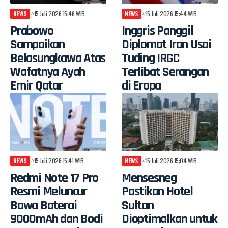
NEWS
15 Juli 2026 15:46 WIB
NEWS
15 Juli 2026 15:44 WIB
Prabowo
Inggris Panggil
Sampaikan
Diplomat Iran Usai
Belasungkawa Atas
Tuding IRGC
Wafatnya Ayah
Terlibat Serangan
Emir Qatar
di Eropa
NEWS
15 Juli 2026 15:41 WIB
NEWS
15 Juli 2026 15:04 WIB
Redmi Note 17 Pro
Mensesneg
Resmi Meluncur
Pastikan Hotel
Bawa Baterai
Sultan
9000mAh dan Bodi
Dioptimalkan untuk