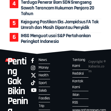
Terduga Peneror Bom SDN Srengseng
Sawah Terancam Hukuman Penjara 20
Tahun
Kejagung Pastikan Eks Jampidsus FA Tak
Umrah dan Masih Dipantau Penyidik
IHSG Menguat usai S&P Pertahankan
Peringkat Indonesia
Penti
News
Tentang
Copyright ©
Kami
Kabarin.co
Money
ng
m
Redaksi
Health
Gak
Kontak
Sport
Kami
Bikin
Seleb
Iklan
Penin
Foodies
RSS
Trip
www.antaranews.com