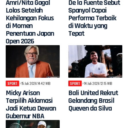
Amri/Nita Gagal
De la Fuente Sebut
Lolos Setelah
Spanyol Capai
Kehilangan Fokus
Performa Terbaik
di Momen
di Waktu yang
Penentuan Japan
Tepat
Open 2026
SPORT
15 Juli 2026 14:42 WIB
SPORT
14 Juli 2026 12:15 WIB
Micky Arison
Bali United Rekrut
Terpilih Aklamasi
Gelandang Brasil
Jadi Ketua Dewan
Queven da Silva
Gubernur NBA