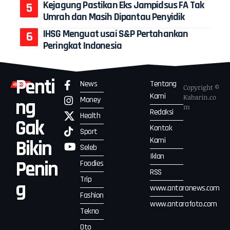
Kejagung Pastikan Eks Jampidsus FA Tak
Umrah dan Masih Dipantau Penyidik
IHSG Menguat usai S&P Pertahankan
Peringkat Indonesia
Penti
News
Tentang
Copyright ©
Kami
Kabarin.co
Money
ng
m
Redaksi
Health
Gak
Kontak
Sport
Kami
Bikin
Seleb
Iklan
Penin
Foodies
RSS
Trip
g
www.antaranews.com
Fashion
www.antarafoto.com
Tekno
Oto