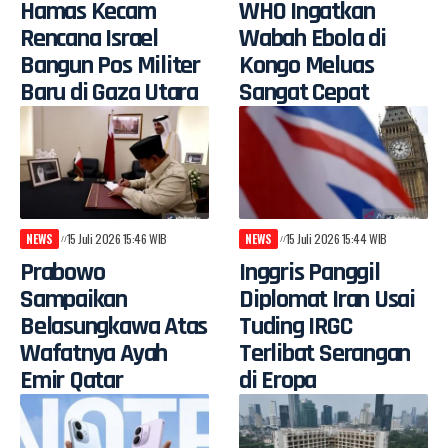
Hamas Kecam
WHO Ingatkan
Rencana Israel
Wabah Ebola di
Bangun Pos Militer
Kongo Meluas
Baru di Gaza Utara
Sangat Cepat
NEWS
15 Juli 2026 15:46 WIB
NEWS
15 Juli 2026 15:44 WIB
Prabowo
Inggris Panggil
Sampaikan
Diplomat Iran Usai
Belasungkawa Atas
Tuding IRGC
Wafatnya Ayah
Terlibat Serangan
Emir Qatar
di Eropa