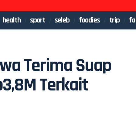
health
sport
seleb
foodies
trip
fa
kwa Terima Suap
p3,8M Terkait