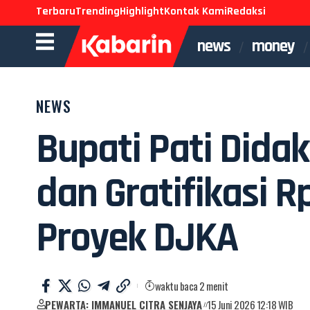
Terbaru
Trending
Highlight
Kontak Kami
Redaksi
news
money
NEWS
Bupati Pati Dida
dan Gratifikasi R
Proyek DJKA
waktu baca 2 menit
PEWARTA: IMMANUEL CITRA SENJAYA
15 Juni 2026 12:18 WIB