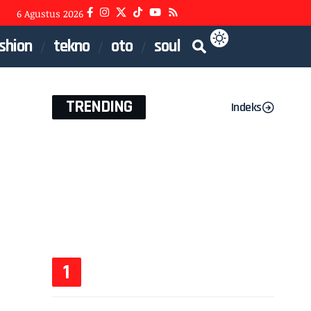
6 Agustus 2026
shion
tekno
oto
soul
TRENDING
Indeks