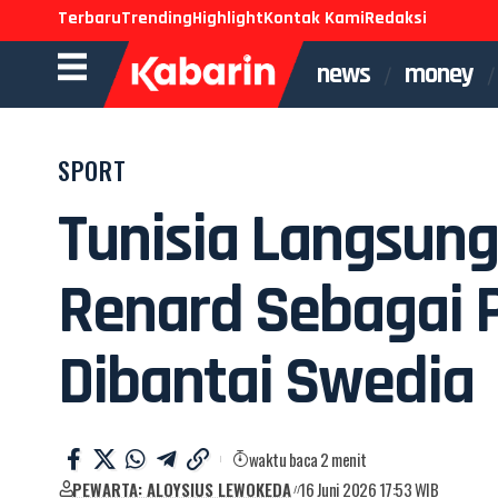
Terbaru
Trending
Highlight
Kontak Kami
Redaksi
news
money
SPORT
Tunisia Langsung
Renard Sebagai P
Dibantai Swedia
waktu baca 2 menit
PEWARTA: ALOYSIUS LEWOKEDA
16 Juni 2026 17:53 WIB