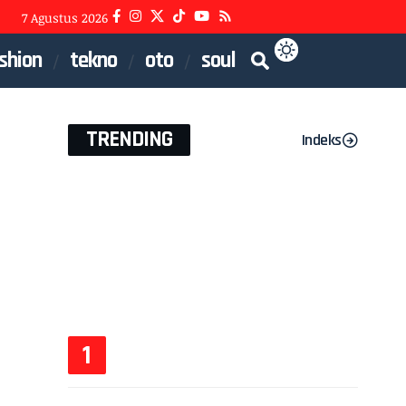
7 Agustus 2026
shion
tekno
oto
soul
TRENDING
Indeks