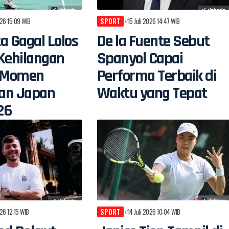
026 15:09 WIB
SPORT
15 Juli 2026 14:47 WIB
a Gagal Lolos
De la Fuente Sebut
Kehilangan
Spanyol Capai
i Momen
Performa Terbaik di
an Japan
Waktu yang Tepat
26
026 12:15 WIB
SPORT
14 Juli 2026 10:04 WIB