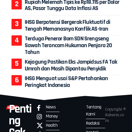
Rupiah Melemah Tipis ke Rp18.115 per Dolar
AS, Pasar Tunggu Data Inflasi AS
IHSG Berpotensi Bergerak Fluktuatif di
Tengah Memanasnya Konflik AS-Iran
Terduga Peneror Bom SDN Srengseng
Sawah Terancam Hukuman Penjara 20
Tahun
Kejagung Pastikan Eks Jampidsus FA Tak
Umrah dan Masih Dipantau Penyidik
IHSG Menguat usai S&P Pertahankan
Peringkat Indonesia
Penti
News
Tentang
Copyright ©
Kami
Kabarin.co
Money
ng
m
Redaksi
Health