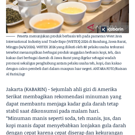
Peserta menunjukan produk berbasis teh pada pameran West Java
International Industry and Trade Expo (WIITEX) 2026 di Bandung, Jawa Barat,
Minggu (14/6/2026). WIITEX 2026 yang diikuti oleh 80 pelaku usaha terkurasi
tersebut menampilkan berbagai produk unggulan berbasis kopi, teh, dan
kakao dari berbagai daerah di Jawa Barat yang digelar sebagai wadah
promosi sekaligus penghubung antara pelaku usaha teh, kopi, dan kakao
dengan calon pembeli dari dalam maupun luar negeri. ANTARA FOTO/Raisan
Al Farisi/agr
Jakarta (KABARIN) - Sejumlah ahli gizi di Amerika
Serikat membagikan rekomendasi minuman yang
dapat membantu menjaga kadar gula darah tetap
stabil saat dikonsumsi pada malam hari.
“Minuman manis seperti soda, teh manis, jus, dan
kopi manis dapat menyebabkan lonjakan gula darah
dengan cepat karena cepat diserap dan kekurangan