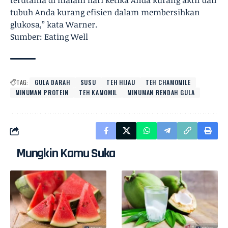
terutama di malam hari ketika Anda kurang aktif dan
tubuh Anda kurang efisien dalam membersihkan
glukosa,” kata Warner.
Sumber: Eating Well
TAG:
GULA DARAH
SUSU
TEH HIJAU
TEH CHAMOMILE
MINUMAN PROTEIN
TEH KAMOMIL
MINUMAN RENDAH GULA
Mungkin Kamu Suka