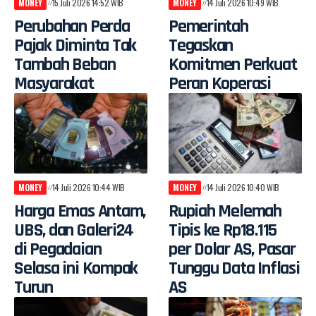
MONEY
15 Juli 2026 14:52 WIB
MONEY
14 Juli 2026 10:49 WIB
Perubahan Perda
Pemerintah
Pajak Diminta Tak
Tegaskan
Tambah Beban
Komitmen Perkuat
Masyarakat
Peran Koperasi
MONEY
14 Juli 2026 10:44 WIB
MONEY
14 Juli 2026 10:40 WIB
Harga Emas Antam,
Rupiah Melemah
UBS, dan Galeri24
Tipis ke Rp18.115
di Pegadaian
per Dolar AS, Pasar
Selasa ini Kompak
Tunggu Data Inflasi
Turun
AS