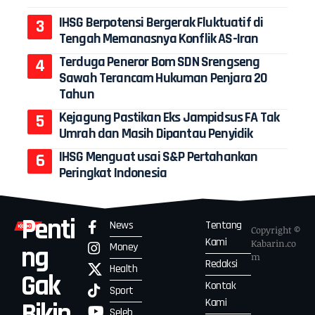
IHSG Berpotensi Bergerak Fluktuatif di
Tengah Memanasnya Konflik AS-Iran
Terduga Peneror Bom SDN Srengseng
Sawah Terancam Hukuman Penjara 20
Tahun
Kejagung Pastikan Eks Jampidsus FA Tak
Umrah dan Masih Dipantau Penyidik
IHSG Menguat usai S&P Pertahankan
Peringkat Indonesia
Penti
News
Tentang
Copyright ©
Kami
Kabarin.co
Money
ng
m
Redaksi
Health
Gak
Kontak
Sport
Kami
Bikin
Seleb