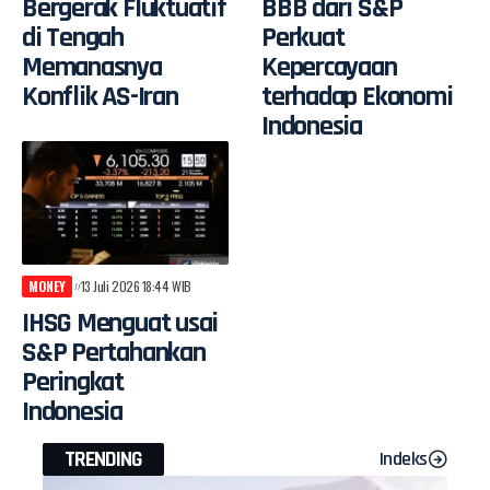
Bergerak Fluktuatif
BBB dari S&P
di Tengah
Perkuat
Memanasnya
Kepercayaan
Konflik AS-Iran
terhadap Ekonomi
Indonesia
MONEY
13 Juli 2026 18:44 WIB
IHSG Menguat usai
S&P Pertahankan
Peringkat
Indonesia
TRENDING
Indeks