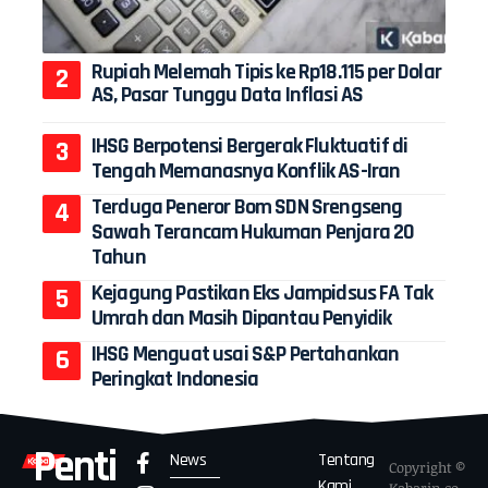
Rupiah Melemah Tipis ke Rp18.115 per Dolar
AS, Pasar Tunggu Data Inflasi AS
IHSG Berpotensi Bergerak Fluktuatif di
Tengah Memanasnya Konflik AS-Iran
Terduga Peneror Bom SDN Srengseng
Sawah Terancam Hukuman Penjara 20
Tahun
Kejagung Pastikan Eks Jampidsus FA Tak
Umrah dan Masih Dipantau Penyidik
IHSG Menguat usai S&P Pertahankan
Peringkat Indonesia
Penti
News
Tentang
Copyright ©
Kami
Kabarin.co