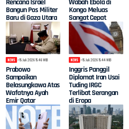
Rencana Israel
Wabah Ebola di
Bangun Pos Militer
Kongo Meluas
Baru di Gaza Utara
Sangat Cepat
NEWS
15 Juli 2026 15:46 WIB
NEWS
15 Juli 2026 15:44 WIB
Prabowo
Inggris Panggil
Sampaikan
Diplomat Iran Usai
Belasungkawa Atas
Tuding IRGC
Wafatnya Ayah
Terlibat Serangan
Emir Qatar
di Eropa