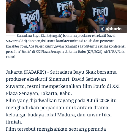
Sutradara Bayu Skak (tengah) bersama produser eksekutif David
Suwarto (kiri) dan pengisi suara karakter animasi Foufo dan pemeran
karakter Toni, Ade Bibier Kurniyawan (kanan) saat ditemui seusai konferensi
pers film "Foufo" di XXI Plaza Senayan, Jakarta, Rabu (17/6/2026). ANTARA/Abdu
Faisal
Jakarta (KABARIN) - Sutradara Bayu Skak bersama
produser eksekutif Sinemart, David Setiawan
Suwarto, resmi memperkenalkan film Foufo di XXI
Plaza Senayan, Jakarta, Rabu.
Film yang dijadwalkan tayang pada 9 Juli 2026 itu
menghadirkan perpaduan unik antara drama
keluarga, budaya lokal Madura, dan unsur fiksi
ilmiah.
Film tersebut mengisahkan seorang pemuda