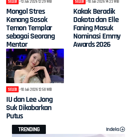
SELEB
13 Juli 2026 12:29 WIB
SELEB
10 Juli 2026 14:23 WIB
Mongol Stres
Kakak Beradik
Kenang Sosok
Dakota dan Elle
Temon Templar
Faning Masuk
sebagai Seorang
Nominasi Emmy
Mentor
Awards 2026
SELEB
10 Juli 2026 12:58 WIB
IU dan Lee Jong
Suk Dikabarkan
Putus
TRENDING
Indeks