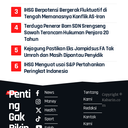
IHSG Berpotensi Bergerak Fluktuatif di
Tengah Memanasnya Konflik AS-Iran
Terduga Peneror Bom SDN Srengseng
Sawah Terancam Hukuman Penjara 20
Tahun
Kejagung Pastikan Eks Jampidsus FA Tak
Umrah dan Masih Dipantau Penyidik
IHSG Menguat usai S&P Pertahankan
Peringkat Indonesia
Penti
News
Tentang
Copyright ©
Kami
Kabarin.co
Money
ng
m
Redaksi
Health
Gak
Kontak
Sport
Kami
Seleb