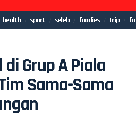
health
sport
seleb
foodies
trip
fa
 di Grup A Piala
l Tim Sama-Sama
angan