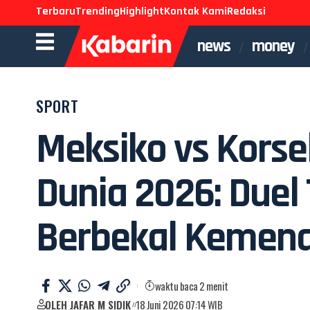
Terbaru
Trending
Highlight
Kontak Kami
Redaksi
news
money
SPORT
Meksiko vs Korsel
Dunia 2026: Due
Berbekal Kemen
waktu baca 2 menit
OLEH JAFAR M SIDIK
18 Juni 2026 07:14 WIB