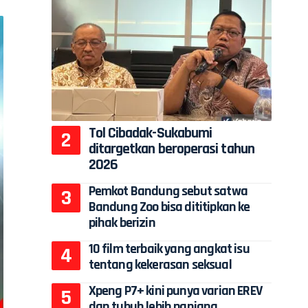
Tol Cibadak-Sukabumi
ditargetkan beroperasi tahun
2026
Pemkot Bandung sebut satwa
Bandung Zoo bisa dititipkan ke
pihak berizin
10 film terbaik yang angkat isu
tentang kekerasan seksual
Xpeng P7+ kini punya varian EREV
dan tubuh lebih panjang