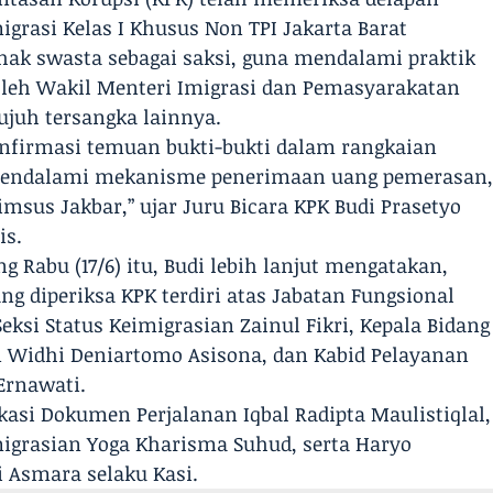
igrasi Kelas I Khusus Non TPI Jakarta Barat
ihak swasta sebagai saksi, guna mendalami praktik
leh Wakil Menteri Imigrasi dan Pemasyarakatan
ujuh tersangka lainnya.
onfirmasi temuan bukti-bukti dalam rangkaian
 mendalami mekanisme penerimaan uang pemerasan
msus Jakbar,” ujar Juru Bicara KPK Budi Prasetyo
is.
Rabu (17/6) itu, Budi lebih lanjut mengatakan,
ng diperiksa KPK terdiri atas Jabatan Fungsional
si Status Keimigrasian Zainul Fikri, Kepala Bidang
an Widhi Deniartomo Asisona, dan Kabid Pelayanan
Ernawati.
kasi Dokumen Perjalanan Iqbal Radipta Maulistiqlal,
migrasian Yoga Kharisma Suhud, serta Haryo
 Asmara selaku Kasi.