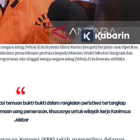
negara asing (WNA) di Indonesia Silmy Karim (tengah) berjalan usai diperiksa
 melakukan pemeriksaan perdana kepada Mantan Wakil Menteri Imigrasi dan
engurusan izin tinggal warga negara asing (WNA) di Indonesia. ANTARA
asi temuan bukti-bukti dalam rangkaian peristiwa tertangkap
aan uang pemerasan, khususnya untuk wilayah kerja Kanimsus
Jakbar
ntasan Korupsi (KPK) telah memeriksa delapan