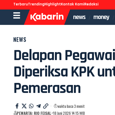
Terbaru
Trending
Highlight
Kontak Kami
Redaksi
news
money
NEWS
Delapan Pegawai 
Diperiksa KPK un
Pemerasan
waktu baca 3 menit
PEWARTA: RIO FEISAL
18 Juni 2026 14:15 WIB