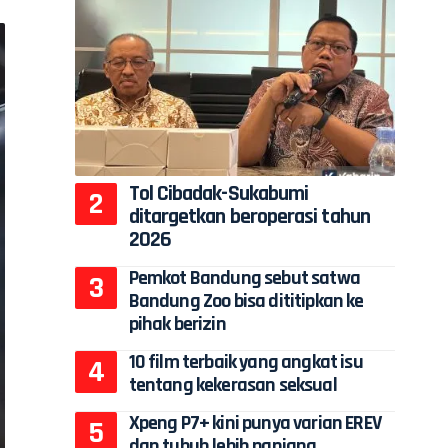
Tol Cibadak-Sukabumi
ditargetkan beroperasi tahun
2026
Pemkot Bandung sebut satwa
Bandung Zoo bisa dititipkan ke
pihak berizin
10 film terbaik yang angkat isu
tentang kekerasan seksual
Xpeng P7+ kini punya varian EREV
dan tubuh lebih panjang