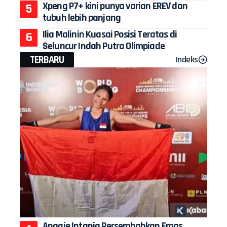
Xpeng P7+ kini punya varian EREV dan
tubuh lebih panjang
Ilia Malinin Kuasai Posisi Teratas di
Seluncur Indah Putra Olimpiade
TERBARU
Indeks
Anggie Intania Persembahkan Emas