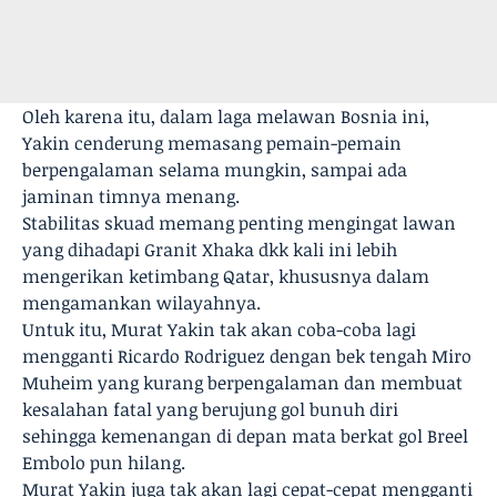
Oleh karena itu, dalam laga melawan Bosnia ini,
Yakin cenderung memasang pemain-pemain
berpengalaman selama mungkin, sampai ada
jaminan timnya menang.
Stabilitas skuad memang penting mengingat lawan
yang dihadapi Granit Xhaka dkk kali ini lebih
mengerikan ketimbang Qatar, khususnya dalam
mengamankan wilayahnya.
Untuk itu, Murat Yakin tak akan coba-coba lagi
mengganti Ricardo Rodriguez dengan bek tengah Miro
Muheim yang kurang berpengalaman dan membuat
kesalahan fatal yang berujung gol bunuh diri
sehingga kemenangan di depan mata berkat gol Breel
Embolo pun hilang.
Murat Yakin juga tak akan lagi cepat-cepat mengganti