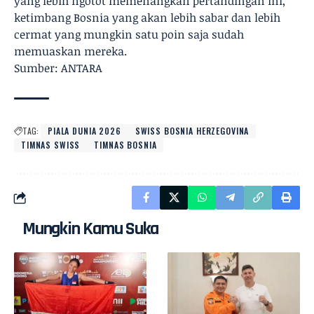
yang lebih ngotot memenangkan pertandingan ini,
ketimbang Bosnia yang akan lebih sabar dan lebih
cermat yang mungkin satu poin saja sudah
memuaskan mereka.
Sumber: ANTARA
TAG:
PIALA DUNIA 2026
SWISS BOSNIA HERZEGOVINA
TIMNAS SWISS
TIMNAS BOSNIA
Mungkin Kamu Suka