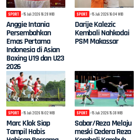
SPORT
15 Juli 2026 16:28 WIB
SPORT
15 Juli 2026 16:04 WIB
Anggie Intania
Darije Kalezic
Persembahkan
Kembali Nahkodai
Emas Pertama
PSM Makassar
Indonesia di Asian
Boxing U19 dan U23
2026
SPORT
15 Juli 2026 16:02 WIB
SPORT
15 Juli 2026 15:38 WIB
Marc Klok Siap
Sabar/Reza Melaju
Tampil Habis
meski Cedera Reza