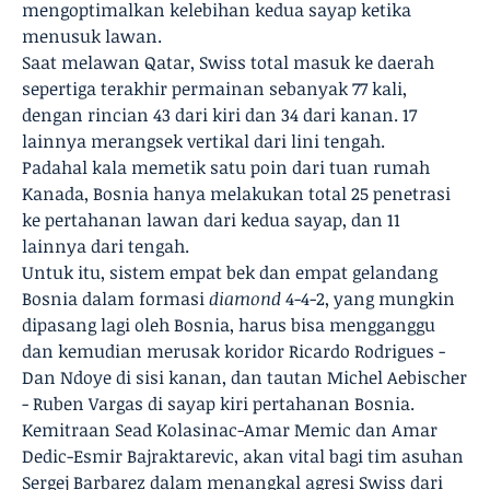
mengoptimalkan kelebihan kedua sayap ketika
menusuk lawan.
Saat melawan Qatar, Swiss total masuk ke daerah
sepertiga terakhir permainan sebanyak 77 kali,
dengan rincian 43 dari kiri dan 34 dari kanan. 17
lainnya merangsek vertikal dari lini tengah.
Padahal kala memetik satu poin dari tuan rumah
Kanada, Bosnia hanya melakukan total 25 penetrasi
ke pertahanan lawan dari kedua sayap, dan 11
lainnya dari tengah.
Untuk itu, sistem empat bek dan empat gelandang
Bosnia dalam formasi
diamond
4-4-2, yang mungkin
dipasang lagi oleh Bosnia, harus bisa mengganggu
dan kemudian merusak koridor Ricardo Rodrigues -
Dan Ndoye di sisi kanan, dan tautan Michel Aebischer
- Ruben Vargas di sayap kiri pertahanan Bosnia.
Kemitraan Sead Kolasinac-Amar Memic dan Amar
Dedic-Esmir Bajraktarevic, akan vital bagi tim asuhan
Sergej Barbarez dalam menangkal agresi Swiss dari