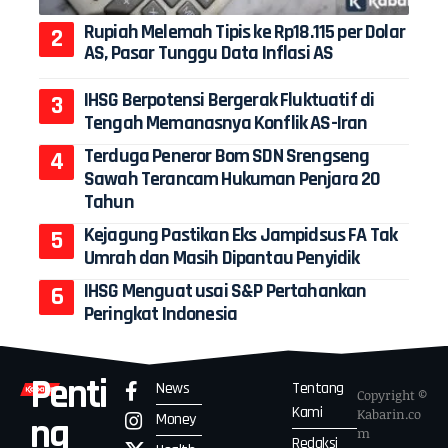
Rupiah Melemah Tipis ke Rp18.115 per Dolar
AS, Pasar Tunggu Data Inflasi AS
IHSG Berpotensi Bergerak Fluktuatif di
Tengah Memanasnya Konflik AS-Iran
Terduga Peneror Bom SDN Srengseng
Sawah Terancam Hukuman Penjara 20
Tahun
Kejagung Pastikan Eks Jampidsus FA Tak
Umrah dan Masih Dipantau Penyidik
IHSG Menguat usai S&P Pertahankan
Peringkat Indonesia
Penti
News
Tentang
Copyright ©
Kami
Kabarin.co
Money
ng
m
Redaksi