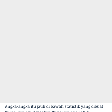
Angka-angka itu jauh di bawah statistik yang dibuat