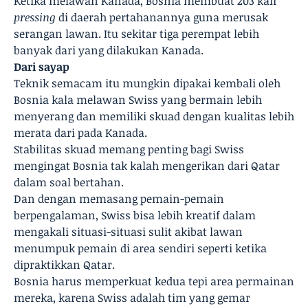
Ketika melawan Kanada, Bosnia membuat 203 kali
pressing
di daerah pertahanannya guna merusak
serangan lawan. Itu sekitar tiga perempat lebih
banyak dari yang dilakukan Kanada.
Dari sayap
Teknik semacam itu mungkin dipakai kembali oleh
Bosnia kala melawan Swiss yang bermain lebih
menyerang dan memiliki skuad dengan kualitas lebih
merata dari pada Kanada.
Stabilitas skuad memang penting bagi Swiss
mengingat Bosnia tak kalah mengerikan dari Qatar
dalam soal bertahan.
Dan dengan memasang pemain-pemain
berpengalaman, Swiss bisa lebih kreatif dalam
mengakali situasi-situasi sulit akibat lawan
menumpuk pemain di area sendiri seperti ketika
dipraktikkan Qatar.
Bosnia harus memperkuat kedua tepi area permainan
mereka, karena Swiss adalah tim yang gemar