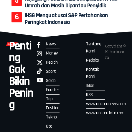
Umrah dan Masih Dipantau Penyidik
IHSG Menguat usai S&P Pertahankan
Peringkat Indonesia
Penti
News
Tentang
Copyright ©
Kami
Kabarin.co
Money
ng
m
Redaksi
Health
Gak
Kontak
Sport
Kami
Bikin
Seleb
Iklan
Penin
Foodies
RSS
Trip
g
www.antaranews.com
Fashion
www.antarafoto.com
Tekno
Oto