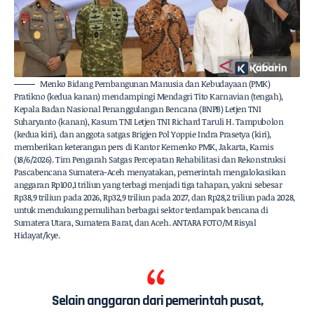
Menko Bidang Pembangunan Manusia dan Kebudayaan (PMK)
Pratikno (kedua kanan) mendampingi Mendagri Tito Karnavian (tengah),
Kepala Badan Nasional Penanggulangan Bencana (BNPB) Letjen TNI
Suharyanto (kanan), Kasum TNI Letjen TNI Richard Taruli H. Tampubolon
(kedua kiri), dan anggota satgas Brigjen Pol Yoppie Indra Prasetya (kiri),
memberikan keterangan pers di Kantor Kemenko PMK, Jakarta, Kamis
(18/6/2026). Tim Pengarah Satgas Percepatan Rehabilitasi dan Rekonstruksi
Pascabencana Sumatera-Aceh menyatakan, pemerintah mengalokasikan
anggaran Rp100,1 triliun yang terbagi menjadi tiga tahapan, yakni sebesar
Rp38,9 triliun pada 2026, Rp32,9 triliun pada 2027, dan Rp28,2 triliun pada 2028,
untuk mendukung pemulihan berbagai sektor terdampak bencana di
Sumatera Utara, Sumatera Barat, dan Aceh. ANTARA FOTO/M Risyal
Hidayat/kye.
Selain anggaran dari pemerintah pusat,