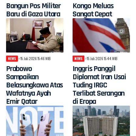
Bangun Pos Militer
Kongo Meluas
Baru di Gaza Utara
Sangat Cepat
NEWS
15 Juli 2026 15:46 WIB
NEWS
15 Juli 2026 15:44 WIB
Prabowo
Inggris Panggil
Sampaikan
Diplomat Iran Usai
Belasungkawa Atas
Tuding IRGC
Wafatnya Ayah
Terlibat Serangan
Emir Qatar
di Eropa