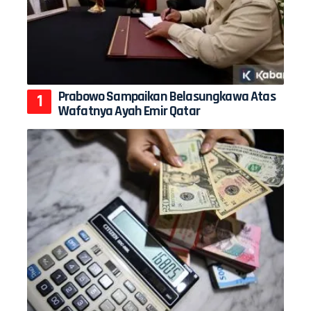
Prabowo Sampaikan Belasungkawa Atas
Wafatnya Ayah Emir Qatar