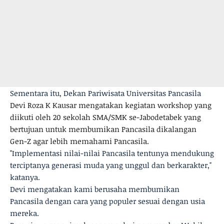
Sementara itu, Dekan Pariwisata Universitas Pancasila
Devi Roza K Kausar mengatakan kegiatan workshop yang
diikuti oleh 20 sekolah SMA/SMK se-Jabodetabek yang
bertujuan untuk membumikan Pancasila dikalangan
Gen-Z agar lebih memahami Pancasila.
"
Implementasi nilai-nilai Pancasila tentunya mendukung
terciptanya generasi muda yang unggul dan berkarakter,"
katanya.
Devi mengatakan kami berusaha membumikan
Pancasila dengan cara yang populer sesuai dengan usia
mereka.