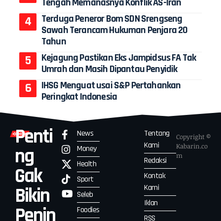
Tengah Memanasnya Konflik AS-Iran
Terduga Peneror Bom SDN Srengseng
Sawah Terancam Hukuman Penjara 20
Tahun
Kejagung Pastikan Eks Jampidsus FA Tak
Umrah dan Masih Dipantau Penyidik
IHSG Menguat usai S&P Pertahankan
Peringkat Indonesia
Penti
News
Tentang
Copyright ©
Kami
Kabarin.co
Money
ng
m
Redaksi
Health
Gak
Kontak
Sport
Kami
Bikin
Seleb
Iklan
Penin
Foodies
RSS