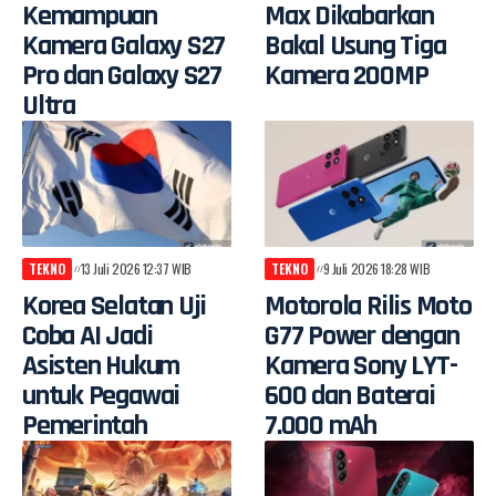
Kemampuan
Max Dikabarkan
Kamera Galaxy S27
Bakal Usung Tiga
Pro dan Galaxy S27
Kamera 200MP
Ultra
TEKNO
13 Juli 2026 12:37 WIB
TEKNO
9 Juli 2026 18:28 WIB
Korea Selatan Uji
Motorola Rilis Moto
Coba AI Jadi
G77 Power dengan
Asisten Hukum
Kamera Sony LYT-
untuk Pegawai
600 dan Baterai
Pemerintah
7.000 mAh