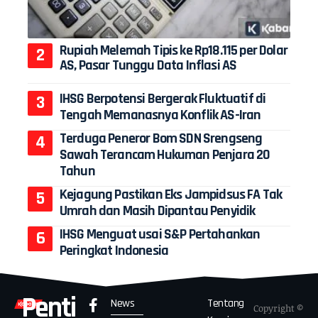
Rupiah Melemah Tipis ke Rp18.115 per Dolar
AS, Pasar Tunggu Data Inflasi AS
IHSG Berpotensi Bergerak Fluktuatif di
Tengah Memanasnya Konflik AS-Iran
Terduga Peneror Bom SDN Srengseng
Sawah Terancam Hukuman Penjara 20
Tahun
Kejagung Pastikan Eks Jampidsus FA Tak
Umrah dan Masih Dipantau Penyidik
IHSG Menguat usai S&P Pertahankan
Peringkat Indonesia
Penti
News
Tentang
Copyright ©