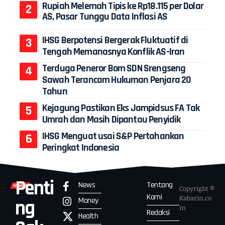
Rupiah Melemah Tipis ke Rp18.115 per Dolar
AS, Pasar Tunggu Data Inflasi AS
IHSG Berpotensi Bergerak Fluktuatif di
Tengah Memanasnya Konflik AS-Iran
Terduga Peneror Bom SDN Srengseng
Sawah Terancam Hukuman Penjara 20
Tahun
Kejagung Pastikan Eks Jampidsus FA Tak
Umrah dan Masih Dipantau Penyidik
IHSG Menguat usai S&P Pertahankan
Peringkat Indonesia
Penti
News
Tentang
Copyright ©
Kami
Kabarin.co
Money
ng
m
Redaksi
Health