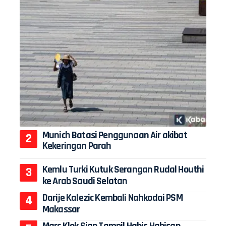
Munich Batasi Penggunaan Air akibat
Kekeringan Parah
Kemlu Turki Kutuk Serangan Rudal Houthi
ke Arab Saudi Selatan
Darije Kalezic Kembali Nahkodai PSM
Makassar
Marc Klok Siap Tampil Habis Habisan