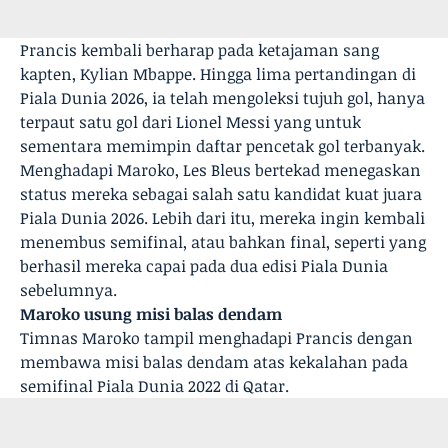
Prancis kembali berharap pada ketajaman sang
kapten, Kylian Mbappe. Hingga lima pertandingan di
Piala Dunia 2026, ia telah mengoleksi tujuh gol, hanya
terpaut satu gol dari Lionel Messi yang untuk
sementara memimpin daftar pencetak gol terbanyak.
Menghadapi Maroko, Les Bleus bertekad menegaskan
status mereka sebagai salah satu kandidat kuat juara
Piala Dunia 2026. Lebih dari itu, mereka ingin kembali
menembus semifinal, atau bahkan final, seperti yang
berhasil mereka capai pada dua edisi Piala Dunia
sebelumnya.
Maroko usung misi balas dendam
Timnas Maroko tampil menghadapi Prancis dengan
membawa misi balas dendam atas kekalahan pada
semifinal Piala Dunia 2022 di Qatar.