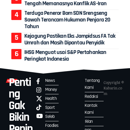
Tengah Memanasnya Konflik AS-Iran
Terduga Peneror Bom SDN Srengseng
Sawah Terancam Hukuman Penjara 20
Tahun
Kejagung Pastikan Eks Jampidsus FA Tak
Umrah dan Masih Dipantau Penyidik
IHSG Menguat usai S&P Pertahankan
Peringkat Indonesia
Penti
News
Tentang
Copyright ©
Kami
Kabarin.co
Money
ng
m
Redaksi
Health
Gak
Kontak
Sport
Kami
Bikin
Seleb
Iklan
Penin
Foodies