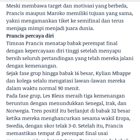
Meski membawa target dan motivasi yang berbeda,
Prancis maupun Maroko memiliki tujuan yang sama,
yakni mengamankan tiket ke semifinal dan terus
menjaga mimpi menjadi juara dunia.
Prancis percaya diri
Timnas Prancis menatap babak perempat final
dengan kepercayaan diri tinggi setelah menyapu
bersih seluruh pertandingan yang telah mereka jalani
dengan kemenangan.
Sejak fase grup hingga babak 16 besar, Kylian Mbappe
dan kolega selalu mengatasi lawan-lawan mereka
dalam waktu normal 90 menit.
Pada fase grup, Les Bleus meraih tiga kemenangan
beruntun dengan menundukkan Senegal, Irak, dan
Norwegia. Tren positif itu berlanjut di babak 32 besar
ketika mereka menghancurkan sesama wakil Eropa,
Swedia, dengan skor telak 3-0. Setelah itu, Prancis
memastikan tempat di perempat final usai