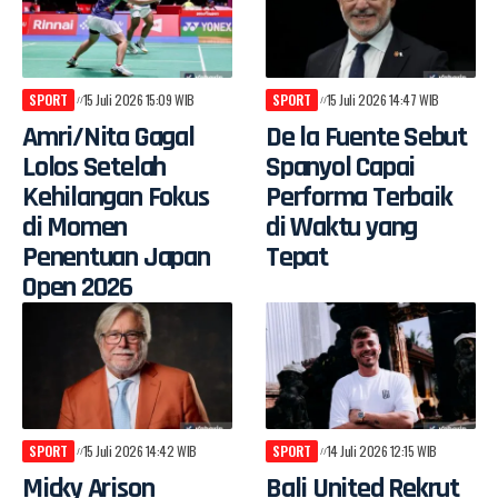
SPORT
15 Juli 2026 15:09 WIB
SPORT
15 Juli 2026 14:47 WIB
Amri/Nita Gagal
De la Fuente Sebut
Lolos Setelah
Spanyol Capai
Kehilangan Fokus
Performa Terbaik
di Momen
di Waktu yang
Penentuan Japan
Tepat
Open 2026
SPORT
15 Juli 2026 14:42 WIB
SPORT
14 Juli 2026 12:15 WIB
Micky Arison
Bali United Rekrut