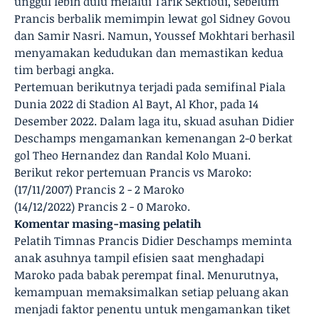
unggul lebih dulu melalui Tarik Sektioui, sebelum
Prancis berbalik memimpin lewat gol Sidney Govou
dan Samir Nasri. Namun, Youssef Mokhtari berhasil
menyamakan kedudukan dan memastikan kedua
tim berbagi angka.
Pertemuan berikutnya terjadi pada semifinal Piala
Dunia 2022 di Stadion Al Bayt, Al Khor, pada 14
Desember 2022. Dalam laga itu, skuad asuhan Didier
Deschamps mengamankan kemenangan 2-0 berkat
gol Theo Hernandez dan Randal Kolo Muani.
Berikut rekor pertemuan Prancis vs Maroko:
(17/11/2007) Prancis 2 - 2 Maroko
(14/12/2022) Prancis 2 - 0 Maroko.
Komentar masing-masing pelatih
Pelatih Timnas Prancis Didier Deschamps meminta
anak asuhnya tampil efisien saat menghadapi
Maroko pada babak perempat final. Menurutnya,
kemampuan memaksimalkan setiap peluang akan
menjadi faktor penentu untuk mengamankan tiket