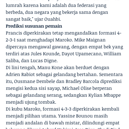
lumrah karena kami adalah dua federasi yang
berbeda, dua negara yang bekerja sama dengan
sangat baik," ujar Ouahbi.
Prediksi susunan pemain
Prancis diperkirakan tetap mengandalkan formasi 4-
2-3-1 saat menghadapi Maroko. Mike Maignan
dipercaya mengawal gawang, dengan empat bek yang
terdiri atas Jules Kounde, Dayot Upamecano, William
Saliba, dan Lucas Digne.
Di lini tengah, Manu Kone akan berduet dengan
Adrien Rabiot sebagai gelandang bertahan. Sementara
itu, Ousmane Dembele dan Bradley Barcola diprediksi
mengisi kedua sisi sayap, Michael Olise berperan
sebagai gelandang serang, sedangkan Kylian Mbappe
menjadi ujung tombak.
Di kubu Maroko, formasi 4-3-3 diperkirakan kembali
menjadi pilihan utama. Yassine Bounou masih
menjadi andalan di bawah mistar, dilindungi empat