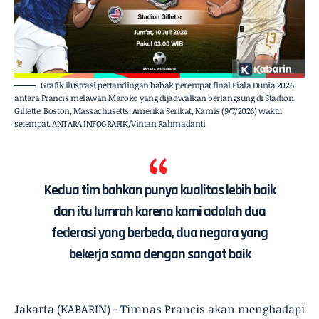
Grafik ilustrasi pertandingan babak perempat final Piala Dunia 2026
antara Prancis melawan Maroko yang dijadwalkan berlangsung di Stadion
Gillette, Boston, Massachusetts, Amerika Serikat, Kamis (9/7/2026) waktu
setempat. ANTARA INFOGRAFIK/Vintan Rahmadanti
Kedua tim bahkan punya kualitas lebih baik
dan itu lumrah karena kami adalah dua
federasi yang berbeda, dua negara yang
bekerja sama dengan sangat baik
Jakarta (KABARIN) - Timnas Prancis akan menghadapi