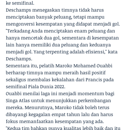
ke semifinal.
Deschamps menegaskan timnya tidak harus
menciptakan banyak peluang, tetapi mampu
mengonversi kesempatan yang didapat menjadi gol.
"Terkadang Anda menciptakan enam peluang dan
hanya mencetak dua gol, sementara di kesempatan
lain hanya memiliki dua peluang dan keduanya
menjadi gol. Yang terpenting adalah efisiensi," kata
Deschamps.
Sementara itu, pelatih Maroko Mohamed Ouahbi
berharap timnya mampu meraih hasil positif
sekaligus membalas kekalahan dari Prancis pada
semifinal Piala Dunia 2022.
Ouahbi menilai laga ini menjadi momentum bagi
Singa Atlas untuk menunjukkan perkembangan
mereka. Menurutnya, Maroko tidak boleh terus
dibayangi kegagalan empat tahun lalu dan harus
fokus memanfaatkan kesempatan yang ada.
"Kedua tim bahkan punya kualitas lebih baik dan itu