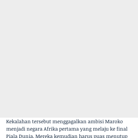
Kekalahan tersebut menggagalkan ambisi Maroko
menjadi negara Afrika pertama yang melaju ke final
Piala Dunia. Mereka kemudian harus puas menutup