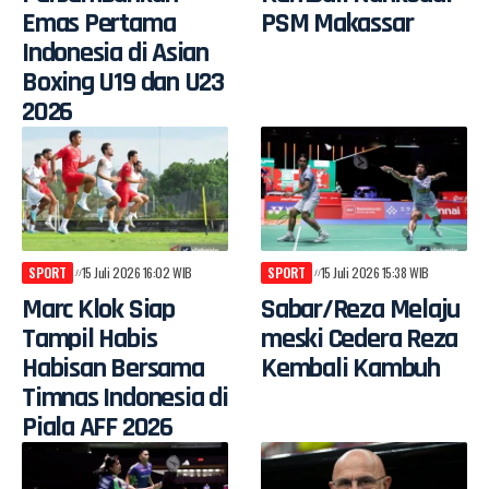
Emas Pertama
PSM Makassar
Indonesia di Asian
Boxing U19 dan U23
2026
SPORT
15 Juli 2026 16:02 WIB
SPORT
15 Juli 2026 15:38 WIB
Marc Klok Siap
Sabar/Reza Melaju
Tampil Habis
meski Cedera Reza
Habisan Bersama
Kembali Kambuh
Timnas Indonesia di
Piala AFF 2026