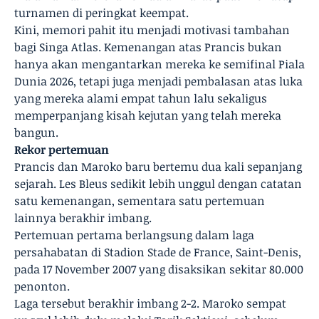
turnamen di peringkat keempat.
Kini, memori pahit itu menjadi motivasi tambahan
bagi Singa Atlas. Kemenangan atas Prancis bukan
hanya akan mengantarkan mereka ke semifinal Piala
Dunia 2026, tetapi juga menjadi pembalasan atas luka
yang mereka alami empat tahun lalu sekaligus
memperpanjang kisah kejutan yang telah mereka
bangun.
Rekor pertemuan
Prancis dan Maroko baru bertemu dua kali sepanjang
sejarah. Les Bleus sedikit lebih unggul dengan catatan
satu kemenangan, sementara satu pertemuan
lainnya berakhir imbang.
Pertemuan pertama berlangsung dalam laga
persahabatan di Stadion Stade de France, Saint-Denis,
pada 17 November 2007 yang disaksikan sekitar 80.000
penonton.
Laga tersebut berakhir imbang 2-2. Maroko sempat