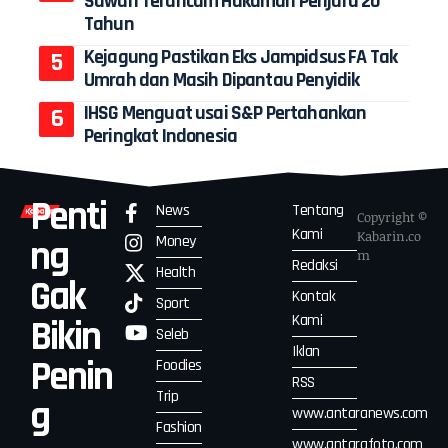
Sawah Terancam Hukuman Penjara 20
Tahun
Kejagung Pastikan Eks Jampidsus FA Tak
Umrah dan Masih Dipantau Penyidik
IHSG Menguat usai S&P Pertahankan
Peringkat Indonesia
Penti
News
Tentang
Copyright ©
Kami
Kabarin.co
Money
ng
m
Redaksi
Health
Gak
Kontak
Sport
Kami
Bikin
Seleb
Iklan
Penin
Foodies
RSS
Trip
g
www.antaranews.com
Fashion
www.antarafoto.com