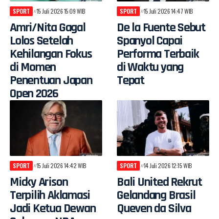
SPORT
15 Juli 2026 15:09 WIB
SPORT
15 Juli 2026 14:47 WIB
Amri/Nita Gagal
De la Fuente Sebut
Lolos Setelah
Spanyol Capai
Kehilangan Fokus
Performa Terbaik
di Momen
di Waktu yang
Penentuan Japan
Tepat
Open 2026
SPORT
15 Juli 2026 14:42 WIB
SPORT
14 Juli 2026 12:15 WIB
Micky Arison
Bali United Rekrut
Terpilih Aklamasi
Gelandang Brasil
Jadi Ketua Dewan
Queven da Silva