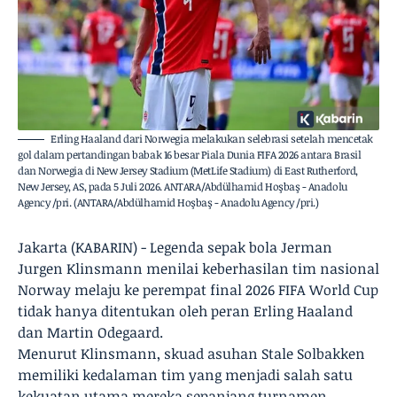
Erling Haaland dari Norwegia melakukan selebrasi setelah mencetak
gol dalam pertandingan babak 16 besar Piala Dunia FIFA 2026 antara Brasil
dan Norwegia di New Jersey Stadium (MetLife Stadium) di East Rutherford,
New Jersey, AS, pada 5 Juli 2026. ANTARA/Abdülhamid Hoşbaş - Anadolu
Agency /pri. (ANTARA/Abdülhamid Hoşbaş - Anadolu Agency /pri.)
Jakarta (KABARIN) - Legenda sepak bola Jerman
Jurgen Klinsmann menilai keberhasilan tim nasional
Norway melaju ke perempat final 2026 FIFA World Cup
tidak hanya ditentukan oleh peran Erling Haaland
dan Martin Odegaard.
Menurut Klinsmann, skuad asuhan Stale Solbakken
memiliki kedalaman tim yang menjadi salah satu
kekuatan utama mereka sepanjang turnamen.