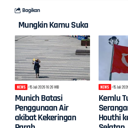
Bagikan
Mungkin Kamu Suka
NEWS
15 Juli 2026 16:26 WIB
NEWS
15 Juli 20
Munich Batasi
Kemlu Tu
Penggunaan Air
Seranga
akibat Kekeringan
Houthi k
Parah
Selatan