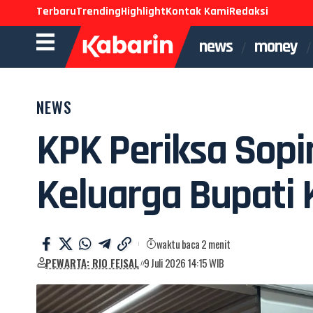
Terbaru
Trending
Highlight
Kontak Kami
Redaksi
news
money
NEWS
KPK Periksa Sopir
Keluarga Bupati 
waktu baca 2 menit
PEWARTA: RIO FEISAL
9 Juli 2026 14:15 WIB