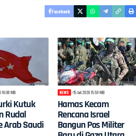
Facebook
26 16:08 WIB
NEWS
15 Juli 2026 15:59 WIB
rki Kutuk
Hamas Kecam
n Rudal
Rencana Israel
e Arab Saudi
Bangun Pos Militer
Baru di Gaza Utara