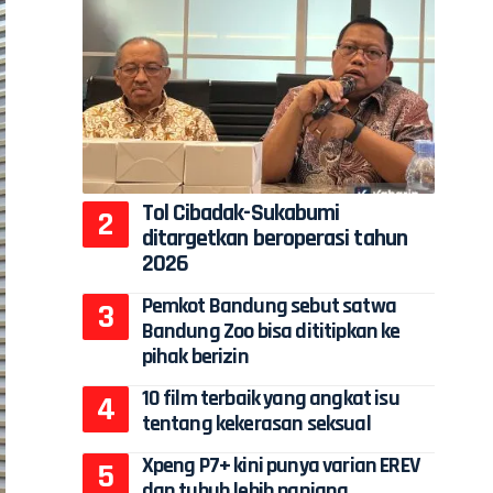
Tol Cibadak-Sukabumi
ditargetkan beroperasi tahun
2026
Pemkot Bandung sebut satwa
Bandung Zoo bisa dititipkan ke
pihak berizin
10 film terbaik yang angkat isu
tentang kekerasan seksual
Xpeng P7+ kini punya varian EREV
dan tubuh lebih panjang