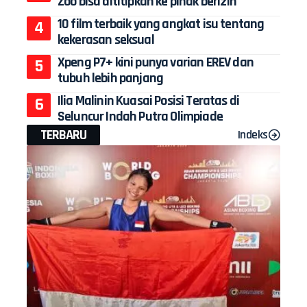
Zoo bisa dititipkan ke pihak berizin
10 film terbaik yang angkat isu tentang
kekerasan seksual
Xpeng P7+ kini punya varian EREV dan
tubuh lebih panjang
Ilia Malinin Kuasai Posisi Teratas di
Seluncur Indah Putra Olimpiade
TERBARU
Indeks