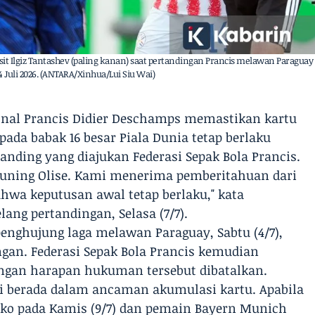
sit Ilgiz Tantashev (paling kanan) saat pertandingan Prancis melawan Paraguay
 4 Juli 2026. (ANTARA/Xinhua/Lui Siu Wai)
ional Prancis Didier Deschamps memastikan kartu
pada babak 16 besar Piala Dunia tetap berlaku
nding yang diajukan Federasi Sepak Bola Prancis.
 kuning Olise. Kami menerima pemberitahuan dari
ahwa keputusan awal tetap berlaku," kata
ang pertandingan, Selasa (7/7).
enghujung laga melawan Paraguay, Sabtu (4/7),
angan. Federasi Sepak Bola Prancis kemudian
ngan harapan hukuman tersebut dibatalkan.
ini berada dalam ancaman akumulasi kartu. Apabila
ko pada Kamis (9/7) dan pemain Bayern Munich