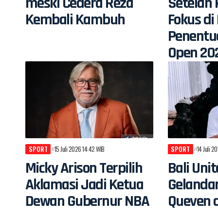
meski Cedera Reza
Setelah 
Kembali Kambuh
Fokus d
Penentu
Open 20
SPORT
15 Juli 2026 14:42 WIB
SPORT
14 Juli 2
Micky Arison Terpilih
Bali Uni
Aklamasi Jadi Ketua
Gelandan
Dewan Gubernur NBA
Queven d