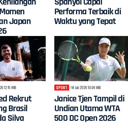
Kehilangan
Spanyol Capai
i Momen
Performa Terbaik di
an Japan
Waktu yang Tepat
26
026 12:15 WIB
SPORT
14 Juli 2026 10:04 WIB
ted Rekrut
Janice Tjen Tampil di
g Brasil
Undian Utama WTA
a Silva
500 DC Open 2026