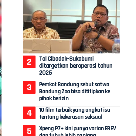
Tol Cibadak-Sukabumi
ditargetkan beroperasi tahun
2026
Pemkot Bandung sebut satwa
Bandung Zoo bisa dititipkan ke
pihak berizin
10 film terbaik yang angkat isu
tentang kekerasan seksual
Xpeng P7+ kini punya varian EREV
dan tubuh lebih panjang