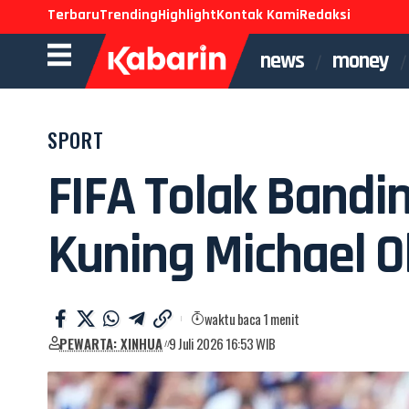
Terbaru
Trending
Highlight
Kontak Kami
Redaksi
news
money
SPORT
FIFA Tolak Bandin
Kuning Michael O
waktu baca 1 menit
PEWARTA: XINHUA
9 Juli 2026 16:53 WIB