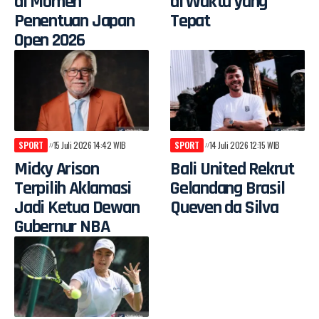
di Momen
di Waktu yang
Penentuan Japan
Tepat
Open 2026
SPORT
15 Juli 2026 14:42 WIB
SPORT
14 Juli 2026 12:15 WIB
Micky Arison
Bali United Rekrut
Terpilih Aklamasi
Gelandang Brasil
Jadi Ketua Dewan
Queven da Silva
Gubernur NBA