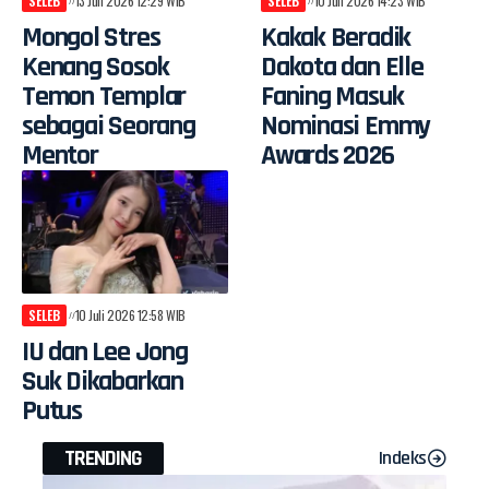
SELEB
13 Juli 2026 12:29 WIB
SELEB
10 Juli 2026 14:23 WIB
Mongol Stres
Kakak Beradik
Kenang Sosok
Dakota dan Elle
Temon Templar
Faning Masuk
sebagai Seorang
Nominasi Emmy
Mentor
Awards 2026
SELEB
10 Juli 2026 12:58 WIB
IU dan Lee Jong
Suk Dikabarkan
Putus
TRENDING
Indeks