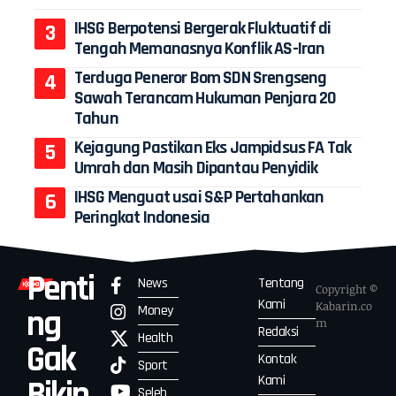
IHSG Berpotensi Bergerak Fluktuatif di
Tengah Memanasnya Konflik AS-Iran
Terduga Peneror Bom SDN Srengseng
Sawah Terancam Hukuman Penjara 20
Tahun
Kejagung Pastikan Eks Jampidsus FA Tak
Umrah dan Masih Dipantau Penyidik
IHSG Menguat usai S&P Pertahankan
Peringkat Indonesia
Penti
News
Tentang
Copyright ©
Kami
Kabarin.co
Money
ng
m
Redaksi
Health
Gak
Kontak
Sport
Kami
Bikin
Seleb