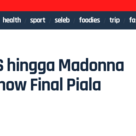
health
sport
seleb
foodies
trip
fa
S hingga Madonna
how Final Piala