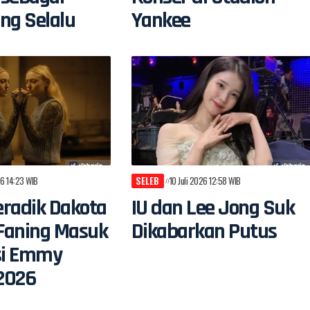
ng Selalu
Yankee
26 14:23 WIB
SELEB
10 Juli 2026 12:58 WIB
radik Dakota
IU dan Lee Jong Suk
 Faning Masuk
Dikabarkan Putus
si Emmy
2026