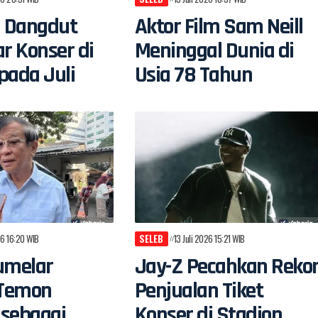
n Dangdut
Aktor Film Sam Neill
ar Konser di
Meninggal Dunia di
pada Juli
Usia 78 Tahun
26 16:20 WIB
SELEB
13 Juli 2026 15:21 WIB
umelar
Jay-Z Pecahkan Reko
Temon
Penjualan Tiket
 sebagai
Konser di Stadion