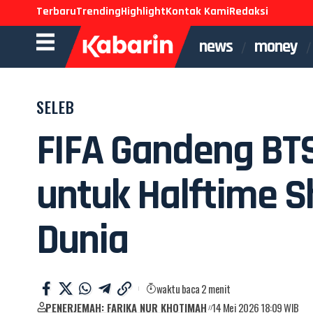
Terbaru
Trending
Highlight
Kontak Kami
Redaksi
news
money
SELEB
FIFA Gandeng BT
untuk Halftime S
Dunia
waktu baca 2 menit
PENERJEMAH: FARIKA NUR KHOTIMAH
14 Mei 2026 18:09 WIB