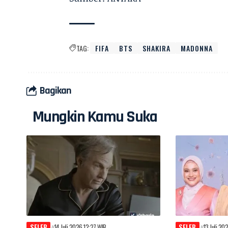
TAG:
FIFA
BTS
SHAKIRA
MADONNA
Bagikan
Mungkin Kamu Suka
SELEB
14 Juli 2026 12:27 WIB
SELEB
13 Juli 20