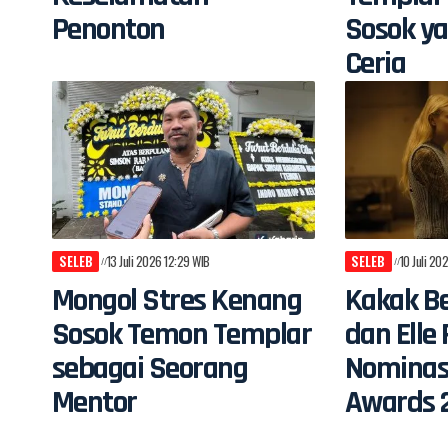
Penonton
Sosok ya
Ceria
SELEB
13 Juli 2026 12:29 WIB
SELEB
10 Juli 20
Mongol Stres Kenang
Kakak Be
Sosok Temon Templar
dan Elle
sebagai Seorang
Nomina
Mentor
Awards 