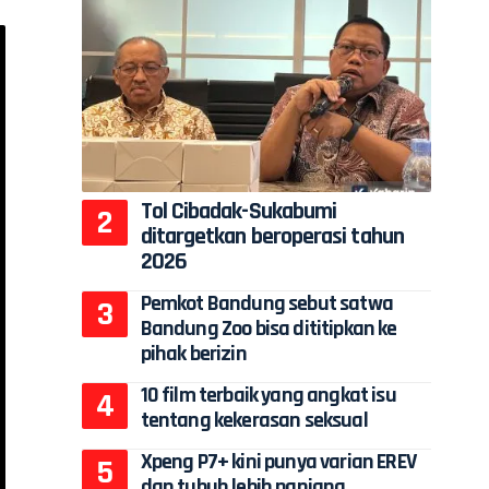
Tol Cibadak-Sukabumi
ditargetkan beroperasi tahun
2026
Pemkot Bandung sebut satwa
Bandung Zoo bisa dititipkan ke
pihak berizin
10 film terbaik yang angkat isu
tentang kekerasan seksual
Xpeng P7+ kini punya varian EREV
dan tubuh lebih panjang