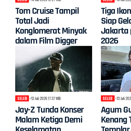
Tom Cruise Tampil
Tiga Iko
Total Jadi
Siap Gel
Konglomerat Minyak
Jakarta 
dalam Film Digger
2026
SELEB
13 Juli 2026 17:37 WIB
SELEB
13 Juli 20
Jay-Z Tunda Konser
Agum G
Malam Ketiga Demi
Kenang 
Keselamatan
Templar