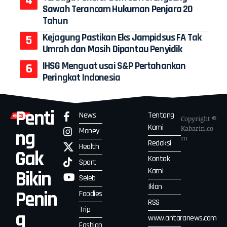
Sawah Terancam Hukuman Penjara 20
Tahun
Kejagung Pastikan Eks Jampidsus FA Tak
Umrah dan Masih Dipantau Penyidik
IHSG Menguat usai S&P Pertahankan
Peringkat Indonesia
Penti
News
Tentang
Copyright ©
Kami
Kabarin.co
Money
ng
m
Redaksi
Health
Gak
Kontak
Sport
Kami
Bikin
Seleb
Iklan
Penin
Foodies
RSS
Trip
g
www.antaranews.com
Fashion