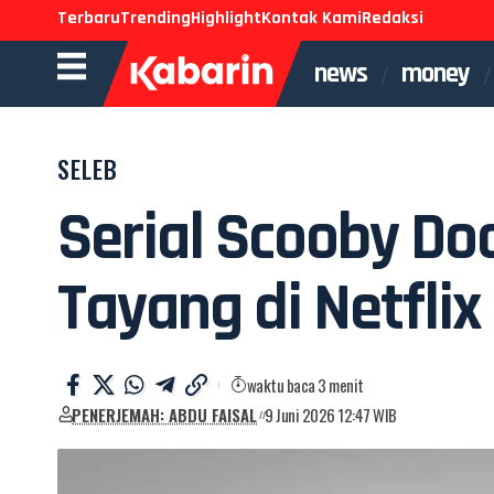
Terbaru
Trending
Highlight
Kontak Kami
Redaksi
news
money
SELEB
Serial Scooby Do
Tayang di Netfli
waktu baca 3 menit
PENERJEMAH: ABDU FAISAL
9 Juni 2026 12:47 WIB