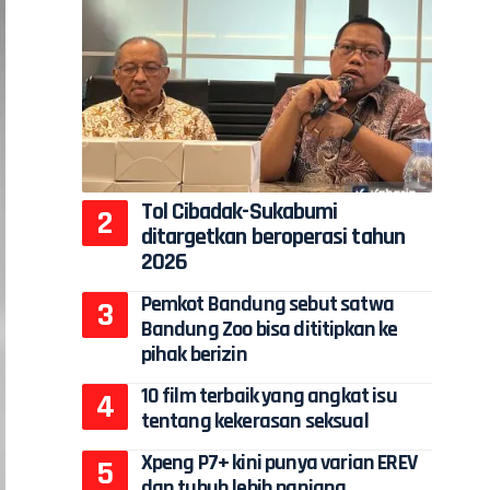
Tol Cibadak-Sukabumi
ditargetkan beroperasi tahun
2026
Pemkot Bandung sebut satwa
Bandung Zoo bisa dititipkan ke
pihak berizin
10 film terbaik yang angkat isu
tentang kekerasan seksual
Xpeng P7+ kini punya varian EREV
dan tubuh lebih panjang