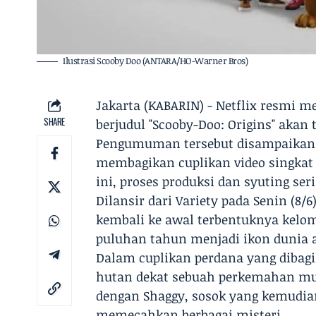
Ilustrasi Scooby Doo (ANTARA/HO-Warner Bros)
Jakarta (KABARIN) - Netflix resmi 
SHARE
berjudul "Scooby-Doo: Origins" akan 
Pengumuman tersebut disampaikan m
membagikan cuplikan video singkat 
ini, proses produksi dan syuting ser
Dilansir dari Variety pada Senin (8
kembali ke awal terbentuknya kelom
puluhan tahun menjadi ikon dunia 
Dalam cuplikan perdana yang dibagik
hutan dekat sebuah perkemahan mus
dengan Shaggy, sosok yang kemudian
memecahkan berbagai misteri.