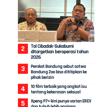
Tol Cibadak-Sukabumi
ditargetkan beroperasi tahun
2026
Pemkot Bandung sebut satwa
Bandung Zoo bisa dititipkan ke
pihak berizin
10 film terbaik yang angkat isu
tentang kekerasan seksual
Xpeng P7+ kini punya varian EREV
dan tubuh lebih panjang