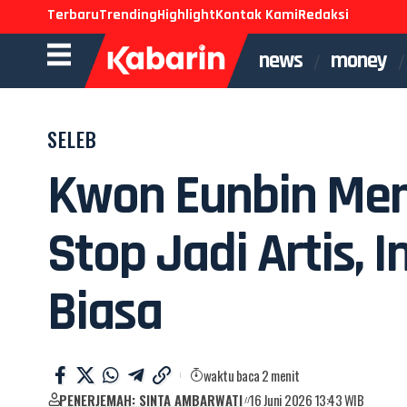
Terbaru
Trending
Highlight
Kontak Kami
Redaksi
news
money
SELEB
Kwon Eunbin Me
Stop Jadi Artis, 
Biasa
waktu baca 2 menit
PENERJEMAH: SINTA AMBARWATI
16 Juni 2026 13:43 WIB