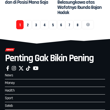
dan di Posisi Mana Saja
Belasungkawa atas
Wafatnya Ibunda Bojan
Hodak
1
2
3
4
5
6
7
8
Penting Gak Bikin Pening
News
Money
Health
Sport
Seleb