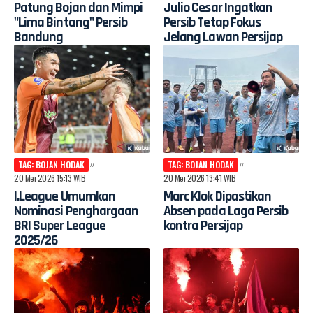
Patung Bojan dan Mimpi
Julio Cesar Ingatkan
"Lima Bintang" Persib
Persib Tetap Fokus
Bandung
Jelang Lawan Persijap
TAG: BOJAN HODAK
TAG: BOJAN HODAK
20 Mei 2026 15:13 WIB
20 Mei 2026 13:41 WIB
I.League Umumkan
Marc Klok Dipastikan
Nominasi Penghargaan
Absen pada Laga Persib
BRI Super League
kontra Persijap
2025/26