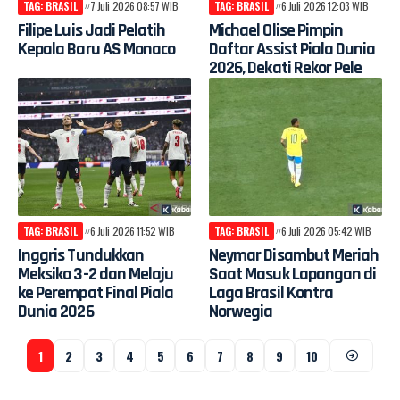
TAG: BRASIL
7 Juli 2026 08:57 WIB
TAG: BRASIL
6 Juli 2026 12:03 WIB
Filipe Luis Jadi Pelatih
Michael Olise Pimpin
Kepala Baru AS Monaco
Daftar Assist Piala Dunia
2026, Dekati Rekor Pele
TAG: BRASIL
6 Juli 2026 11:52 WIB
TAG: BRASIL
6 Juli 2026 05:42 WIB
Inggris Tundukkan
Neymar Disambut Meriah
Meksiko 3-2 dan Melaju
Saat Masuk Lapangan di
ke Perempat Final Piala
Laga Brasil Kontra
Dunia 2026
Norwegia
1
2
3
4
5
6
7
8
9
10