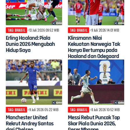
TAG: BRASIL
13 Juli 2026 09:52 WIB
TAG: BRASIL
9 Juli 2026 14:01 WIB
Erling Haaland: Piala
Klinsmann Nilai
Dunia 2026 Mengubah
Kekuatan Norwegia Tak
Hidup Saya
Hanya Bertumpu pada
Haaland dan Odegaard
TAG: BRASIL
9 Juli 2026 05:22 WIB
TAG: BRASIL
8 Juli 2026 10:52 WIB
Manchester United
Messi Rebut Puncak Top
Rekrut Andrey Santos
Skor Piala Dunia 2026,
dari Chelsea
Geser Mbappe