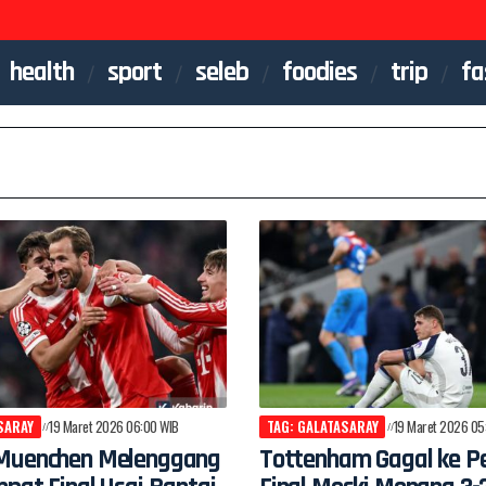
health
sport
seleb
foodies
trip
fa
SARAY
19 Maret 2026 06:00 WIB
TAG: GALATASARAY
19 Maret 2026 05
Muenchen Melenggang
Tottenham Gagal ke 