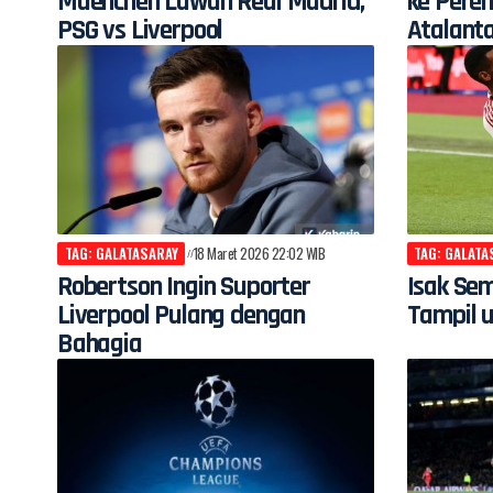
Muenchen Lawan Real Madrid,
ke Perem
PSG vs Liverpool
Atalanta
TAG: GALATASARAY
18 Maret 2026 22:02 WIB
TAG: GALATA
Robertson Ingin Suporter
Isak Sem
Liverpool Pulang dengan
Tampil u
Bahagia