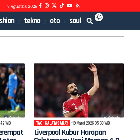
7 Agustus 2026
shion
tekno
oto
soul
:42 WIB
TAG: GALATASARAY
19 Maret 2026 05:39 WIB
Perempat
Liverpool Kubur Harapan