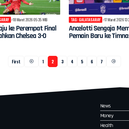
SARAY
18 Maret 2026 05:35 WIB
TAG: GALATASARAY
17 Maret 2026 13
ju ke Perempat Final
Ancelotti Sengaja Mem
ahkan Chelsea 3-0
Pemain Baru ke Timnas
First
1
2
3
4
5
6
7
News
Money
Health