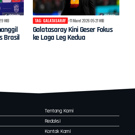
:29 WIB
TAG: GALATASARAY
11 Maret 2026 05:21 WIB
anggil
Galatasaray Kini Geser Fokus
 Brasil
ke Laga Leg Kedua
Tentang Kami
Redaksi
Kontak Kami