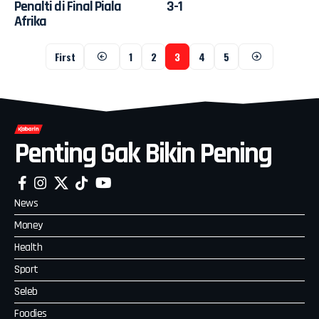
Penalti di Final Piala
3-1
Afrika
First
1
2
3
4
5
Penting Gak Bikin Pening
News
Money
Health
Sport
Seleb
Foodies