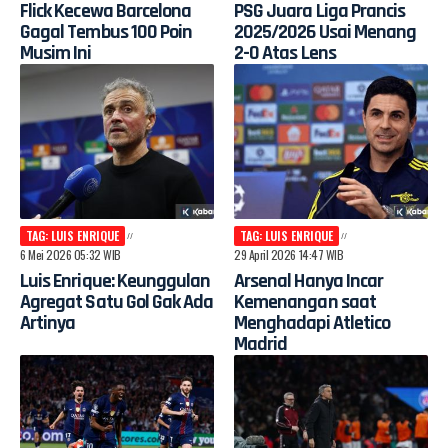
Flick Kecewa Barcelona
PSG Juara Liga Prancis
Gagal Tembus 100 Poin
2025/2026 Usai Menang
Musim Ini
2-0 Atas Lens
TAG: LUIS ENRIQUE
TAG: LUIS ENRIQUE
6 Mei 2026 05:32 WIB
29 April 2026 14:47 WIB
Luis Enrique: Keunggulan
Arsenal Hanya Incar
Agregat Satu Gol Gak Ada
Kemenangan saat
Artinya
Menghadapi Atletico
Madrid