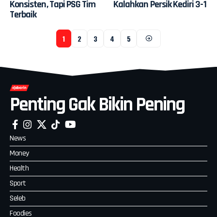
Konsisten, Tapi PSG Tim
Kalahkan Persik Kediri 3-1
Terbaik
1
2
3
4
5
Penting Gak Bikin Pening
News
Money
Health
Sport
Seleb
Foodies