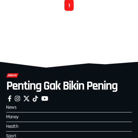
1
Penting Gak Bikin Pening
News
Money
Health
Sport