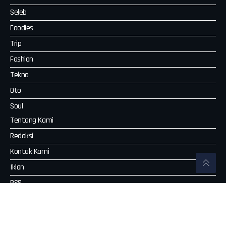
Seleb
Foodies
Trip
Fashion
Tekno
Oto
Soul
Tentang Kami
Redaksi
Kontak Kami
Iklan
RSS
www.antaranews.com
www.antarafoto.com