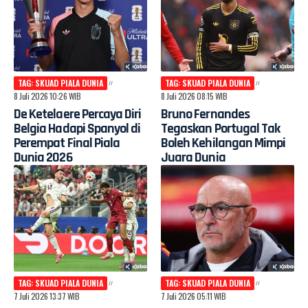
TAG: SKUAD PIALA DUNIA
TAG: SKUAD PIALA DUNIA
8 Juli 2026 10:26 WIB
8 Juli 2026 08:15 WIB
De Ketelaere Percaya Diri
Bruno Fernandes
Belgia Hadapi Spanyol di
Tegaskan Portugal Tak
Perempat Final Piala
Boleh Kehilangan Mimpi
Dunia 2026
Juara Dunia
TAG: SKUAD PIALA DUNIA
TAG: SKUAD PIALA DUNIA
7 Juli 2026 13:37 WIB
7 Juli 2026 05:11 WIB