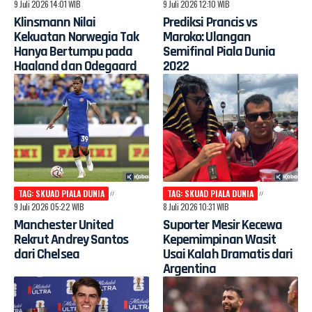
9 Juli 2026 14:01 WIB
9 Juli 2026 12:10 WIB
Klinsmann Nilai
Prediksi Prancis vs
Kekuatan Norwegia Tak
Maroko: Ulangan
Hanya Bertumpu pada
Semifinal Piala Dunia
Haaland dan Odegaard
2022
TAG: SKUAD PIALA DUNIA
TAG: SKUAD PIALA DUNIA
9 Juli 2026 05:22 WIB
8 Juli 2026 10:31 WIB
Manchester United
Suporter Mesir Kecewa
Rekrut Andrey Santos
Kepemimpinan Wasit
dari Chelsea
Usai Kalah Dramatis dari
Argentina