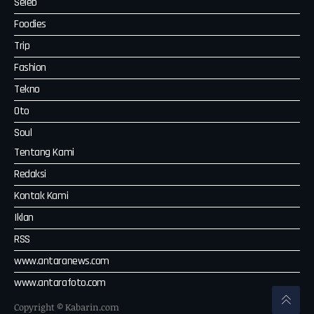
Seleb
Foodies
Trip
Fashion
Tekno
Oto
Soul
Tentang Kami
Redaksi
Kontak Kami
Iklan
RSS
www.antaranews.com
www.antarafoto.com
Copyright © Kabarin.com