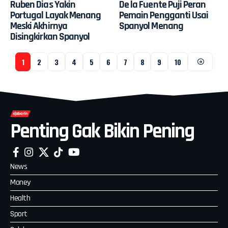
Ruben Dias Yakin
De la Fuente Puji Peran
Portugal Layak Menang
Pemain Pengganti Usai
Meski Akhirnya
Spanyol Menang
Disingkirkan Spanyol
1
2
3
4
5
6
7
8
9
10
Penting Gak Bikin Pening
News
Money
Health
Sport