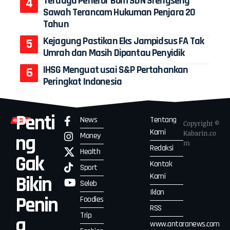
Terduga Peneror Bom SDN Srengseng
Sawah Terancam Hukuman Penjara 20
Tahun
Kejagung Pastikan Eks Jampidsus FA Tak
Umrah dan Masih Dipantau Penyidik
IHSG Menguat usai S&P Pertahankan
Peringkat Indonesia
Penti
News
Tentang
Copyright ©
Kami
Kabarin.co
Money
ng
m
Redaksi
Health
Gak
Kontak
Sport
Kami
Bikin
Seleb
Iklan
Penin
Foodies
RSS
Trip
g
www.antaranews.com