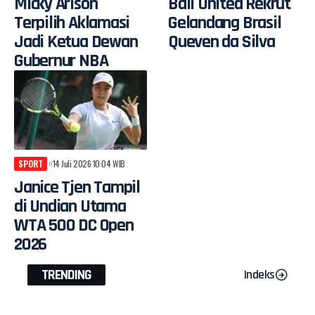
Micky Arison
Bali United Rekrut
Terpilih Aklamasi
Gelandang Brasil
Jadi Ketua Dewan
Queven da Silva
Gubernur NBA
SPORT
14 Juli 2026 10:04 WIB
Janice Tjen Tampil
di Undian Utama
WTA 500 DC Open
2026
TRENDING
Indeks