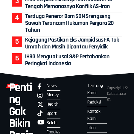
Tengah Memanasnya Konflik AS-Iran
Terduga Peneror Bom SDN Srengseng
Sawah Terancam Hukuman Penjara 20
Tahun
Kejagung Pastikan Eks Jampidsus FA Tak
Umrah dan Masih Dipantau Penyidik
IHSG Menguat usai S&P Pertahankan
Peringkat Indonesia
Penti
News
Tentang
Copyright ©
Kami
Kabarin.co
Money
ng
m
Redaksi
Health
Gak
Kontak
Sport
Kami
Bikin
Seleb
Iklan
Foodies