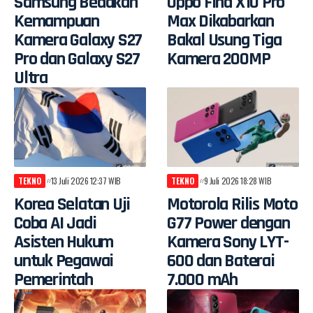
Samsung Bedakan
Oppo Find X10 Pro
Kemampuan
Max Dikabarkan
Kamera Galaxy S27
Bakal Usung Tiga
Pro dan Galaxy S27
Kamera 200MP
Ultra
TEKNO
13 Juli 2026 12:37 WIB
TEKNO
9 Juli 2026 18:28 WIB
Korea Selatan Uji
Motorola Rilis Moto
Coba AI Jadi
G77 Power dengan
Asisten Hukum
Kamera Sony LYT-
untuk Pegawai
600 dan Baterai
Pemerintah
7.000 mAh