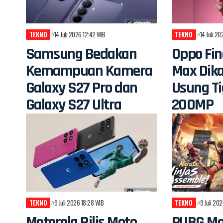
TEKNO
14 Juli 2026 12:42 WIB
TEKNO
14 Juli 2
Samsung Bedakan
Oppo Fin
Kemampuan Kamera
Max Dik
Galaxy S27 Pro dan
Usung T
Galaxy S27 Ultra
200MP
TEKNO
9 Juli 2026 18:28 WIB
TEKNO
9 Juli 202
Motorola Rilis Moto
PUBG Mo