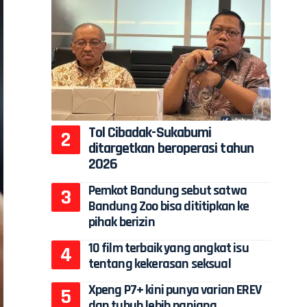
Tol Cibadak-Sukabumi
ditargetkan beroperasi tahun
2026
Pemkot Bandung sebut satwa
Bandung Zoo bisa dititipkan ke
pihak berizin
10 film terbaik yang angkat isu
tentang kekerasan seksual
Xpeng P7+ kini punya varian EREV
dan tubuh lebih panjang