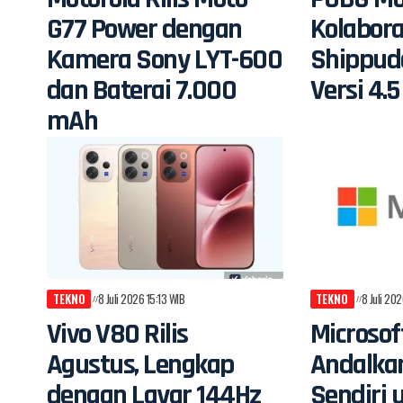
G77 Power dengan
Kolabora
Kamera Sony LYT-600
Shippud
dan Baterai 7.000
Versi 4.5
mAh
TEKNO
8 Juli 2026 15:13 WIB
TEKNO
8 Juli 20
Vivo V80 Rilis
Microsof
Agustus, Lengkap
Andalka
dengan Layar 144Hz
Sendiri 