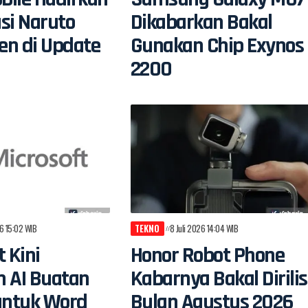
si Naruto
Dikabarkan Bakal
en di Update
Gunakan Chip Exynos
2200
26 15:02 WIB
TEKNO
8 Juli 2026 14:04 WIB
t Kini
Honor Robot Phone
n AI Buatan
Kabarnya Bakal Dirilis
untuk Word
Bulan Agustus 2026