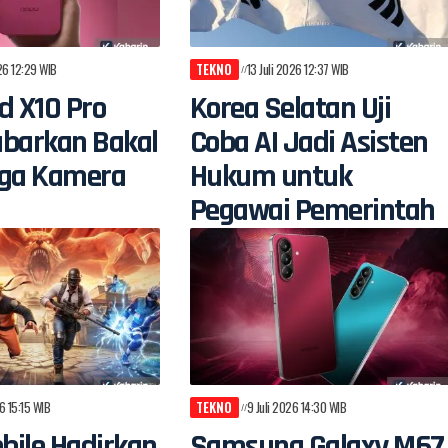
026 12:29 WIB
TEKNO
13 Juli 2026 12:37 WIB
d X10 Pro
Korea Selatan Uji
abarkan Bakal
Coba AI Jadi Asisten
iga Kamera
Hukum untuk
Pegawai Pemerintah
6 15:15 WIB
TEKNO
9 Juli 2026 14:30 WIB
bile Hadirkan
Samsung Galaxy M67