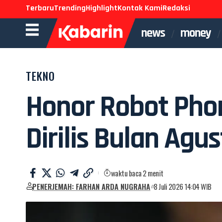
Terbaru
Trending
Highlight
Kontak Kami
Redaksi
news
money
TEKNO
Honor Robot Pho
Dirilis Bulan Agu
waktu baca 2 menit
PENERJEMAH: FARHAN ARDA NUGRAHA
8 Juli 2026 14:04 WIB