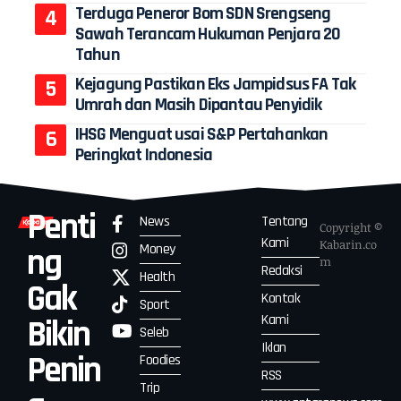
Terduga Peneror Bom SDN Srengseng
Sawah Terancam Hukuman Penjara 20
Tahun
Kejagung Pastikan Eks Jampidsus FA Tak
Umrah dan Masih Dipantau Penyidik
IHSG Menguat usai S&P Pertahankan
Peringkat Indonesia
Penti
News
Tentang
Copyright ©
Kami
Kabarin.co
Money
ng
m
Redaksi
Health
Gak
Kontak
Sport
Kami
Bikin
Seleb
Iklan
Penin
Foodies
RSS
Trip