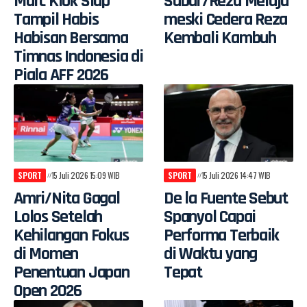
Marc Klok Siap
Sabar/Reza Melaju
Tampil Habis
meski Cedera Reza
Habisan Bersama
Kembali Kambuh
Timnas Indonesia di
Piala AFF 2026
SPORT
15 Juli 2026 15:09 WIB
SPORT
15 Juli 2026 14:47 WIB
Amri/Nita Gagal
De la Fuente Sebut
Lolos Setelah
Spanyol Capai
Kehilangan Fokus
Performa Terbaik
di Momen
di Waktu yang
Penentuan Japan
Tepat
Open 2026