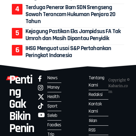
Terduga Peneror Bom SDN Srengseng
Sawah Terancam Hukuman Penjara 20
Tahun
Kejagung Pastikan Eks Jampidsus FA Tak
Umrah dan Masih Dipantau Penyidik
IHSG Menguat usai S&P Pertahankan
Peringkat Indonesia
Penti
News
Tentang
Copyright ©
Kami
Kabarin.co
Money
ng
m
Redaksi
Health
Gak
Kontak
Sport
Kami
Bikin
Seleb
Iklan
Penin
Foodies
RSS
Trip