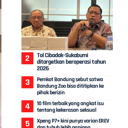
Tol Cibadak-Sukabumi
ditargetkan beroperasi tahun
2026
Pemkot Bandung sebut satwa
Bandung Zoo bisa dititipkan ke
pihak berizin
10 film terbaik yang angkat isu
tentang kekerasan seksual
Xpeng P7+ kini punya varian EREV
dan tubuh lebih panjang