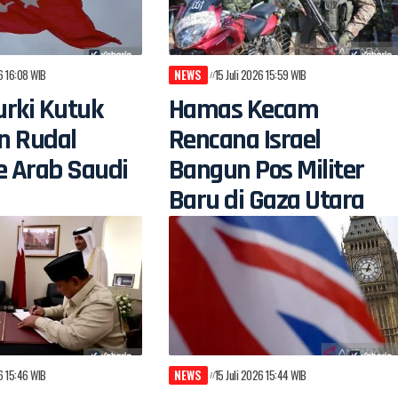
26 16:08 WIB
NEWS
15 Juli 2026 15:59 WIB
rki Kutuk
Hamas Kecam
n Rudal
Rencana Israel
e Arab Saudi
Bangun Pos Militer
Baru di Gaza Utara
26 15:46 WIB
NEWS
15 Juli 2026 15:44 WIB