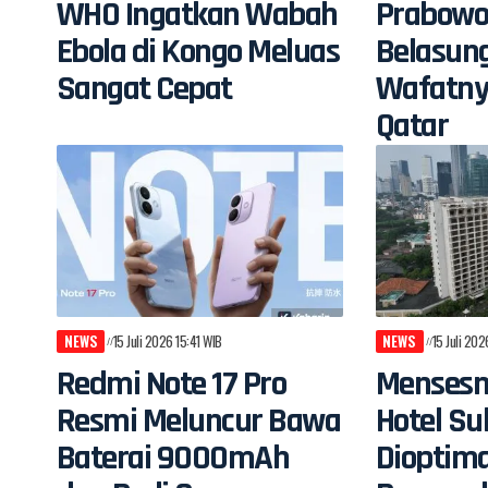
WHO Ingatkan Wabah
Prabowo
Ebola di Kongo Meluas
Belasun
Sangat Cepat
Wafatny
Qatar
NEWS
15 Juli 2026 15:41 WIB
NEWS
15 Juli 20
Redmi Note 17 Pro
Mensesn
Resmi Meluncur Bawa
Hotel Su
Baterai 9000mAh
Dioptim