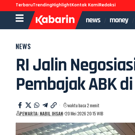
Terbaru
Trending
Highlight
Kontak Kami
Redaksi
news
money
NEWS
RI Jalin Negosia
Pembajak ABK di
waktu baca 2 menit
PEWARTA: NABIL IHSAN
20 Mei 2026 20:15 WIB