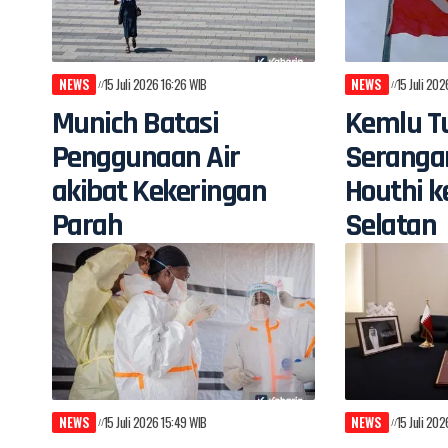
NEWS
15 Juli 2026 16:26 WIB
NEWS
15 Juli 20
Munich Batasi
Kemlu Tu
Penggunaan Air
Seranga
akibat Kekeringan
Houthi k
Parah
Selatan
NEWS
15 Juli 2026 15:49 WIB
NEWS
15 Juli 20