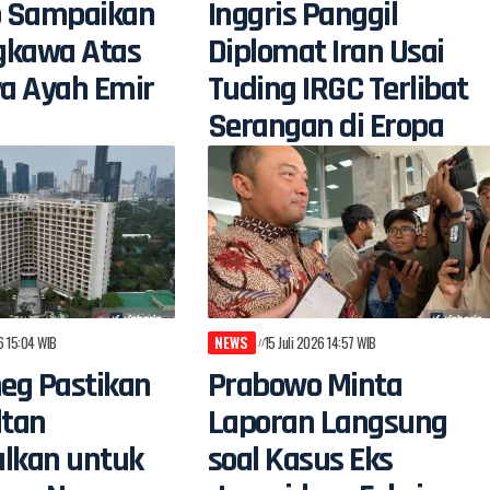
 Sampaikan
Inggris Panggil
gkawa Atas
Diplomat Iran Usai
a Ayah Emir
Tuding IRGC Terlibat
Serangan di Eropa
26 15:04 WIB
NEWS
15 Juli 2026 14:57 WIB
eg Pastikan
Prabowo Minta
ltan
Laporan Langsung
alkan untuk
soal Kasus Eks