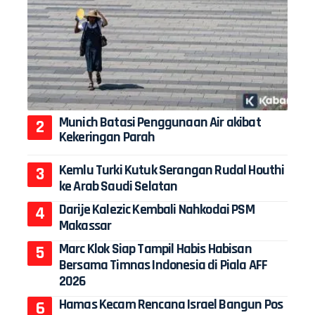
Munich Batasi Penggunaan Air akibat
Kekeringan Parah
Kemlu Turki Kutuk Serangan Rudal Houthi
ke Arab Saudi Selatan
Darije Kalezic Kembali Nahkodai PSM
Makassar
Marc Klok Siap Tampil Habis Habisan
Bersama Timnas Indonesia di Piala AFF
2026
Hamas Kecam Rencana Israel Bangun Pos