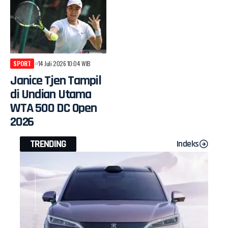
SPORT
14 Juli 2026 10:04 WIB
Janice Tjen Tampil
di Undian Utama
WTA 500 DC Open
2026
TRENDING
Indeks