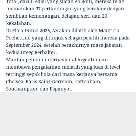
Total, dari 11 edisi yang sudah AS ikuti, mereka telah
memainkan 37 pertandingan yang berakhir dengan
sembilan kemenangan, delapan seri, dan 20
kekalahan.
Di Piala Dunia 2026, AS akan dilatih oleh Mauricio
Pochettino yang ditunjuk sebagai pelatih mereka pada
September 2024, setelah berakhirnya masa jabatan
kedua Gregg Berhalter.
Mantan pemain internasional Argentina ini
membawa pengalaman melatih yang luas di level
tertinggi sepak bola dari masa kerjanya bersama
Chelsea, Paris Saint-Germain, Tottenham,
Southampton, dan Espanyol.