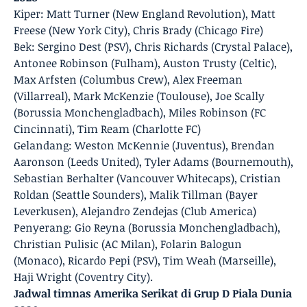
Kiper: Matt Turner (New England Revolution), Matt
Freese (New York City), Chris Brady (Chicago Fire)
Bek: Sergino Dest (PSV), Chris Richards (Crystal Palace),
Antonee Robinson (Fulham), Auston Trusty (Celtic),
Max Arfsten (Columbus Crew), Alex Freeman
(Villarreal), Mark McKenzie (Toulouse), Joe Scally
(Borussia Monchengladbach), Miles Robinson (FC
Cincinnati), Tim Ream (Charlotte FC)
Gelandang: Weston McKennie (Juventus), Brendan
Aaronson (Leeds United), Tyler Adams (Bournemouth),
Sebastian Berhalter (Vancouver Whitecaps), Cristian
Roldan (Seattle Sounders), Malik Tillman (Bayer
Leverkusen), Alejandro Zendejas (Club America)
Penyerang: Gio Reyna (Borussia Monchengladbach),
Christian Pulisic (AC Milan), Folarin Balogun
(Monaco), Ricardo Pepi (PSV), Tim Weah (Marseille),
Haji Wright (Coventry City).
Jadwal timnas Amerika Serikat di Grup D Piala Dunia