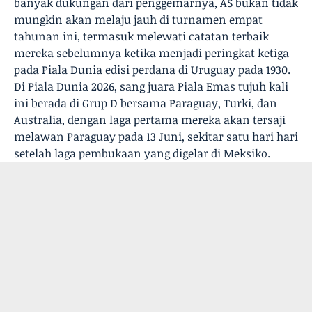
banyak dukungan dari penggemarnya, AS bukan tidak
mungkin akan melaju jauh di turnamen empat
tahunan ini, termasuk melewati catatan terbaik
mereka sebelumnya ketika menjadi peringkat ketiga
pada Piala Dunia edisi perdana di Uruguay pada 1930.
Di Piala Dunia 2026, sang juara Piala Emas tujuh kali
ini berada di Grup D bersama Paraguay, Turki, dan
Australia, dengan laga pertama mereka akan tersaji
melawan Paraguay pada 13 Juni, sekitar satu hari hari
setelah laga pembukaan yang digelar di Meksiko.