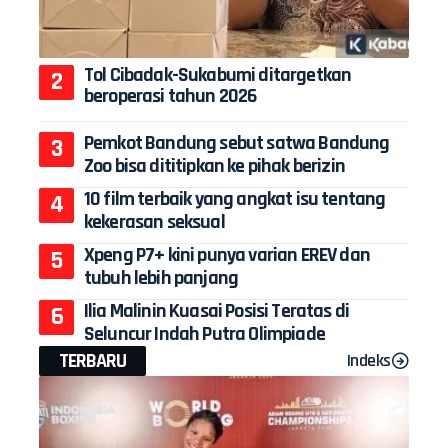
Tol Cibadak-Sukabumi ditargetkan
beroperasi tahun 2026
Pemkot Bandung sebut satwa Bandung
Zoo bisa dititipkan ke pihak berizin
10 film terbaik yang angkat isu tentang
kekerasan seksual
Xpeng P7+ kini punya varian EREV dan
tubuh lebih panjang
Ilia Malinin Kuasai Posisi Teratas di
Seluncur Indah Putra Olimpiade
TERBARU
Indeks