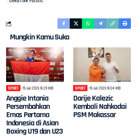
CHRISTIAN PULISIC
Mungkin Kamu Suka
SPORT
15 Juli 2026 16:28 WIB
SPORT
15 Juli 2026 16:04 WIB
Anggie Intania
Darije Kalezic
Persembahkan
Kembali Nahkodai
Emas Pertama
PSM Makassar
Indonesia di Asian
Boxing U19 dan U23