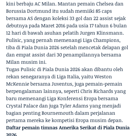
kini berbaju AC Milan. Mantan pemain Chelsea dan
Borussia Dortmund itu sudah memiiki 85 caps
bersama AS dengan koleksi 33 gol dan 22 assist sejak
debutnya pada Maret 2016 pada usia 17 tahun 6 bulan
12 hari di bawah asuhan pelatih Jurgen Klinsmann.
Pulisic, yang pernah memenangi Liga Champions,
tiba di Piala Dunia 2026 setelah mencetak delapan gol
dan empat assist dari 30 penampilannya bersama
Milan musim ini.
Tugas Pulisic di Piala Dunia 2026 akan dibantu oleh
rekan senegaranya di Liga Italia, yaitu Weston
McKennie bersama Juventus, juga pemain-pemain
berpengalaman lainnya, seperti Chris Richards yang
baru memenangi Liga Konferensi Eropa bersama
Crystal Palace dan juga Tyler Adams yang menjadi
bagian penting Bournemouth dalam perjalanan
pertama mereka ke kompetisi Eropa musim depan.
Daftar pemain timnas Amerika Serikat di Piala Dunia
2026