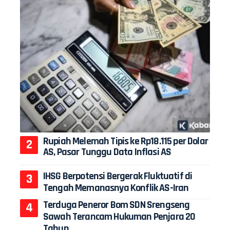
Rupiah Melemah Tipis ke Rp18.115 per Dolar
AS, Pasar Tunggu Data Inflasi AS
IHSG Berpotensi Bergerak Fluktuatif di
Tengah Memanasnya Konflik AS-Iran
Terduga Peneror Bom SDN Srengseng
Sawah Terancam Hukuman Penjara 20
Tahun