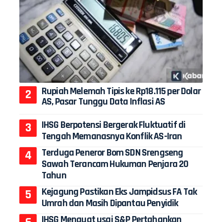
Rupiah Melemah Tipis ke Rp18.115 per Dolar
AS, Pasar Tunggu Data Inflasi AS
IHSG Berpotensi Bergerak Fluktuatif di
Tengah Memanasnya Konflik AS-Iran
Terduga Peneror Bom SDN Srengseng
Sawah Terancam Hukuman Penjara 20
Tahun
Kejagung Pastikan Eks Jampidsus FA Tak
Umrah dan Masih Dipantau Penyidik
IHSG Menguat usai S&P Pertahankan