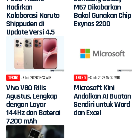
Hadirkan
M67 Dikabarkan
Kolaborasi Naruto
Bakal Gunakan Chip
Shippuden di
Exynos 2200
Update Versi 4.5
TEKNO
8 Juli 2026 15:13 WIB
TEKNO
8 Juli 2026 15:02 WIB
Vivo V80 Rilis
Microsoft Kini
Agustus, Lengkap
Andalkan AI Buatan
dengan Layar
Sendiri untuk Word
144Hz dan Baterai
dan Excel
7.200 mAh