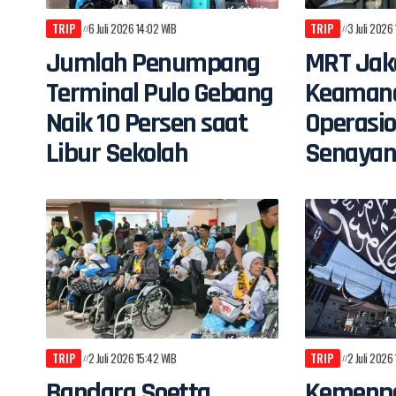
TRIP
6 Juli 2026 14:02 WIB
TRIP
3 Juli 2026
Jumlah Penumpang
MRT Jak
Terminal Pulo Gebang
Keaman
Naik 10 Persen saat
Operasio
Libur Sekolah
Senaya
TRIP
2 Juli 2026 15:42 WIB
TRIP
2 Juli 2026
Bandara Soetta
Kemenp