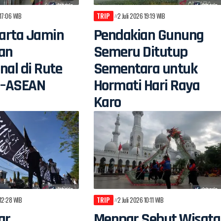
 17:06 WIB
TRIP
2 Juli 2026 19:19 WIB
arta Jamin
Pendakian Gunung
an
Semeru Ditutup
nal di Rute
Sementara untuk
n–ASEAN
Hormati Hari Raya
Karo
 12:28 WIB
TRIP
2 Juli 2026 10:11 WIB
ar
Menpar Sebut Wisata