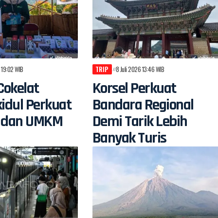
6 19:02 WIB
TRIP
8 Juli 2026 13:46 WIB
Cokelat
Korsel Perkuat
idul Perkuat
Bandara Regional
si dan UMKM
Demi Tarik Lebih
Banyak Turis