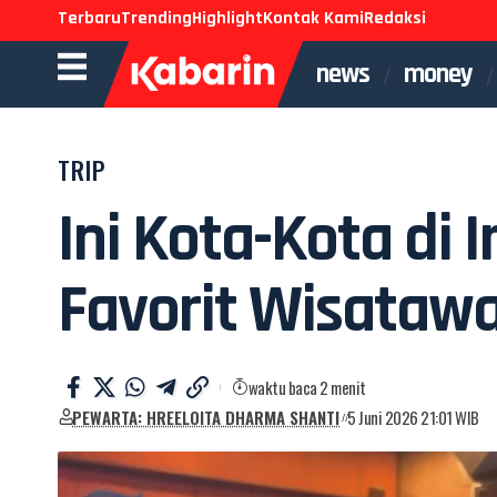
Terbaru
Trending
Highlight
Kontak Kami
Redaksi
news
money
TRIP
Ini Kota-Kota di 
Favorit Wisatawa
waktu baca 2 menit
PEWARTA: HREELOITA DHARMA SHANTI
5 Juni 2026 21:01 WIB