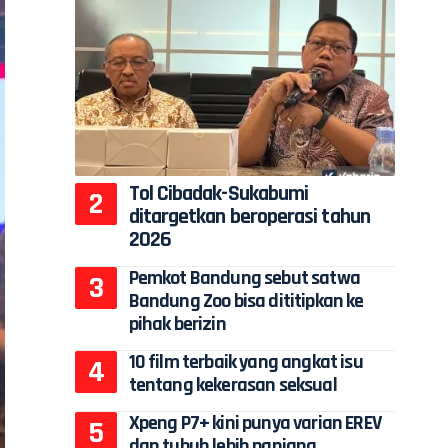
Tol Cibadak-Sukabumi
ditargetkan beroperasi tahun
2026
Pemkot Bandung sebut satwa
Bandung Zoo bisa dititipkan ke
pihak berizin
10 film terbaik yang angkat isu
tentang kekerasan seksual
Xpeng P7+ kini punya varian EREV
dan tubuh lebih panjang