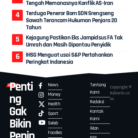
Tengah Memanasnya Konflik AS-Iran
Terduga Peneror Bom SDN Srengseng
Sawah Terancam Hukuman Penjara 20
Tahun
Kejagung Pastikan Eks Jampidsus FA Tak
Umrah dan Masih Dipantau Penyidik
IHSG Menguat usai S&P Pertahankan
Peringkat Indonesia
Penti
News
Tentang
Copyright ©
Kami
Kabarin.co
Money
ng
m
Redaksi
Health
Gak
Kontak
Sport
Kami
Bikin
Seleb
Iklan
Penin
Foodies
RSS