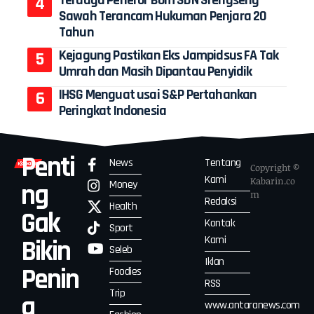
Sawah Terancam Hukuman Penjara 20
Tahun
Kejagung Pastikan Eks Jampidsus FA Tak
Umrah dan Masih Dipantau Penyidik
IHSG Menguat usai S&P Pertahankan
Peringkat Indonesia
Penti
News
Tentang
Copyright ©
Kami
Kabarin.co
Money
ng
m
Redaksi
Health
Gak
Kontak
Sport
Kami
Bikin
Seleb
Iklan
Penin
Foodies
RSS
Trip
g
www.antaranews.com